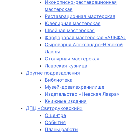
Иконописно-реставрационная
мастерская
Реставрационная мастерская
Ювелирная мастерская
Швейная мастерская
Фарфоровая мастерская «АЛЬФА»
Сыроварня Александро-Невской
Лавры
Столярная мастерская
Лаврская кузница
Другие подразделения
Библиотека
Музей-древлехранилище
Издательство «Невская Лавра»
Книжные издания
ДПЦ «Святодуховский»
О центре
События
Планы работы