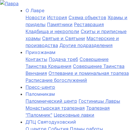
О Лаврe
Новости
История
Cхема объектов
Храмы и
приделы
Памятники
Реставрация
Кладбища и некрополи
Скиты и приписные
храмы
Святые и Святыни
Мастерские и
производства
Другие подразделения
Прихожанам
Контакты
Подача треб
Совершение
Таинства Крещения
Совершение Таинства
Венчания
Отпевание и поминальная трапеза
Расписание богослужений
Пресс-центр
Паломникам
Паломнический центр
Гостиницы Лавры
Монастырская трапезная
Трапезная
"Паломник"
Церковные лавки
ДПЦ Святодуховский
О центре
События
Планы работы