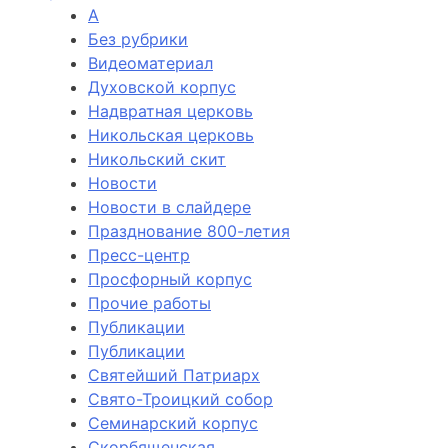
А
Без рубрики
Видеоматериал
Духовской корпус
Надвратная церковь
Никольская церковь
Никольский скит
Новости
Новости в слайдере
Празднование 800-летия
Пресс-центр
Просфорный корпус
Прочие работы
Публикации
Публикации
Святейший Патриарх
Свято-Троицкий собор
Семинарский корпус
Скорбященская