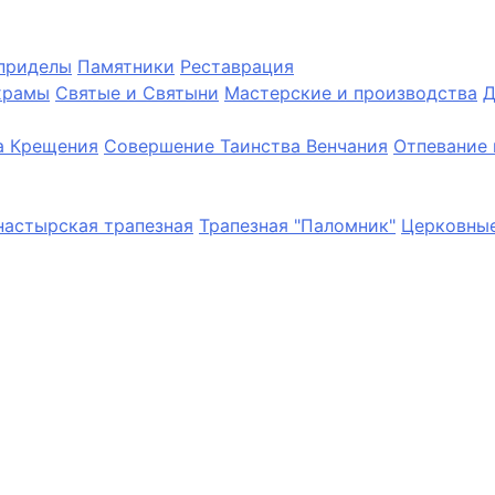
приделы
Памятники
Реставрация
храмы
Святые и Святыни
Мастерские и производства
Д
а Крещения
Совершение Таинства Венчания
Отпевание 
астырская трапезная
Трапезная "Паломник"
Церковные