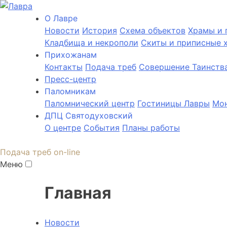
О Лаврe
Новости
История
Cхема объектов
Храмы и 
Кладбища и некрополи
Скиты и приписные 
Прихожанам
Контакты
Подача треб
Совершение Таинств
Пресс-центр
Паломникам
Паломнический центр
Гостиницы Лавры
Мон
ДПЦ Святодуховский
О центре
События
Планы работы
Подача треб on-line
Меню
Главная
Новости