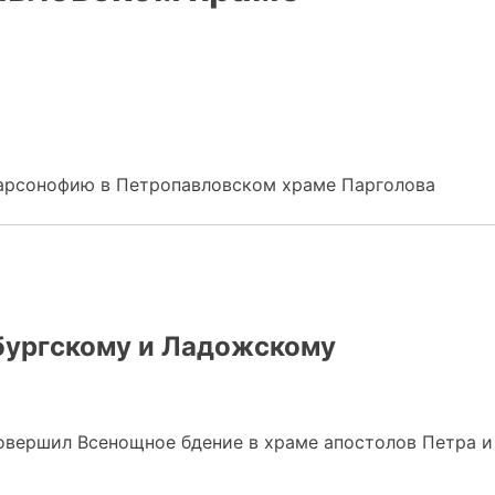
арсонофию в Петропавловском храме Парголова
бургскому и Ладожскому
совершил Всенощное бдение в xраме апостолов Петра и