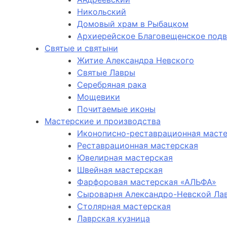
Никольский
Домовый храм в Рыбацком
Архиерейское Благовещенское под
Святые и святыни
Житие Александра Невского
Святые Лавры
Серебряная рака
Мощевики
Почитаемые иконы
Мастерские и производства
Иконописно-реставрационная маст
Реставрационная мастерская
Ювелирная мастерская
Швейная мастерская
Фарфоровая мастерская «АЛЬФА»
Сыроварня Александро-Невской Ла
Столярная мастерская
Лаврская кузница