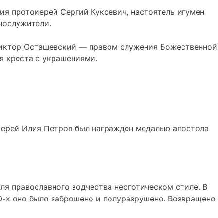
я протоиерей Сергий Куксевич, настоятель игумен
нослужители.
 Виктор Осташевский — правом служения Божественной
я креста с украшениями.
 иерей Илия Петров был награжден медалью апостола
ля православного зодчества неоготическом стиле. В
80-х оно было заброшено и полуразрушено. Возвращено