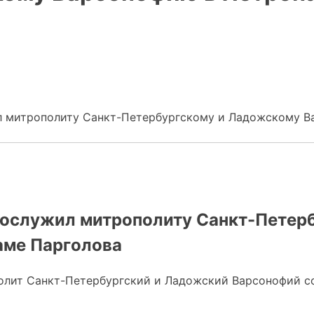
л митрополиту Санкт-Петербургскому и Ладожскому В
сослужил митрополиту Санкт-Петер
аме Парголова
рополит Санкт-Петербургский и Ладожский Варсонофий 