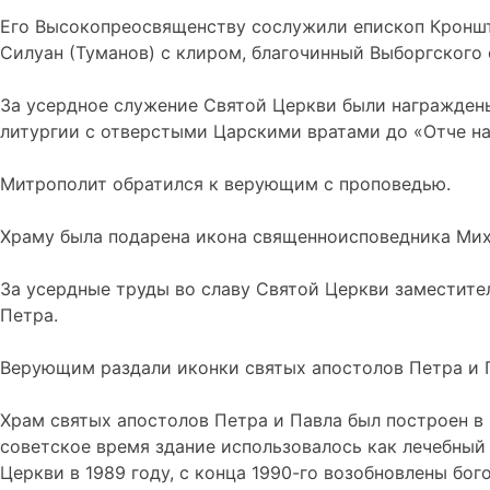
Его Высокопреосвященству сослужили епископ Кроншта
Силуан (Туманов) с клиром, благочинный Выборгского
За усердное служение Святой Церкви были награжден
литургии с отверстыми Царскими вратами до «Отче н
Митрополит обратился к верующим с проповедью.
Храму была подарена икона священноисповедника Ми
За усердные труды во славу Святой Церкви заместите
Петра.
Верующим раздали иконки святых апостолов Петра и 
Храм святых апостолов Петра и Павла был построен в 
советское время здание использовалось как лечебный 
Церкви в 1989 году, с конца 1990-го возобновлены бо