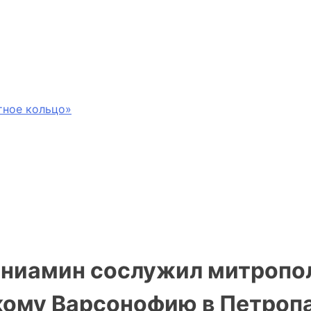
тное кольцо»
ениамин сослужил митропо
кому Варсонофию в Петроп