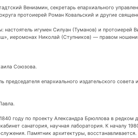
дтский Вениамин, секретарь епархиального управлени
 округа протоиерей Роман Ковальский и другие священ
ы: настоятель игумен Силуан (Туманов) и протоиерей
аш», иеромонах Николай (Ступников) — правом ношени
хаила Союзова.
ль председателя епархиального издательского совета
Павла.
1840 году по проекту Александра Брюллова в редком д
кабинет санатория, научная лаборатория. К началу 19
гослужения. Памятник архитектуры, восстанавливается.