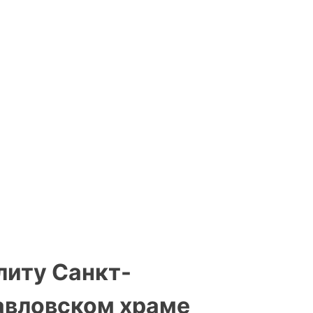
литу Санкт-
авловском храме