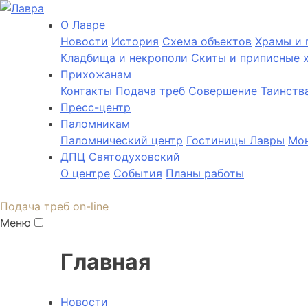
О Лаврe
Новости
История
Cхема объектов
Храмы и 
Кладбища и некрополи
Скиты и приписные 
Прихожанам
Контакты
Подача треб
Совершение Таинств
Пресс-центр
Паломникам
Паломнический центр
Гостиницы Лавры
Мон
ДПЦ Святодуховский
О центре
События
Планы работы
Подача треб on-line
Меню
Главная
Новости