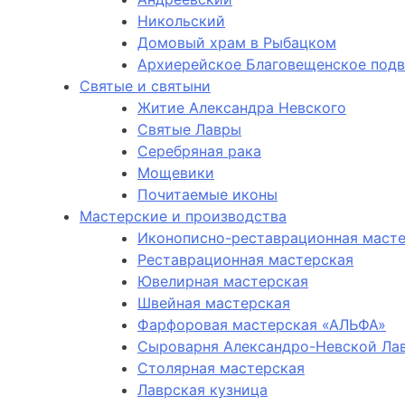
Никольский
Домовый храм в Рыбацком
Архиерейское Благовещенское под
Святые и святыни
Житие Александра Невского
Святые Лавры
Серебряная рака
Мощевики
Почитаемые иконы
Мастерские и производства
Иконописно-реставрационная маст
Реставрационная мастерская
Ювелирная мастерская
Швейная мастерская
Фарфоровая мастерская «АЛЬФА»
Сыроварня Александро-Невской Ла
Столярная мастерская
Лаврская кузница