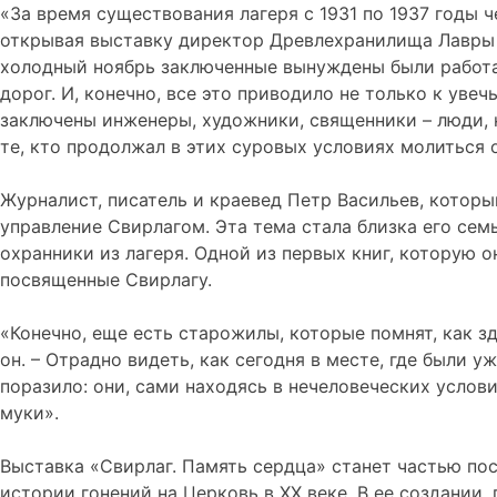
«За время существования лагеря с 1931 по 1937 годы 
открывая выставку директор Древлехранилища Лавры и
холодный ноябрь заключенные вынуждены были работать
дорог. И, конечно, все это приводило не только к уве
заключены инженеры, художники, священники – люди, 
те, кто продолжал в этих суровых условиях молиться 
Журналист, писатель и краевед Петр Васильев, которы
управление Свирлагом. Эта тема стала близка его сем
охранники из лагеря. Одной из первых книг, которую 
посвященные Свирлагу.
«Конечно, еще есть старожилы, которые помнят, как з
он. – Отрадно видеть, как сегодня в месте, где были 
поразило: они, сами находясь в нечеловеческих услов
муки».
Выставка «Свирлаг. Память сердца» станет частью п
истории гонений на Церковь в XX веке. В ее создании