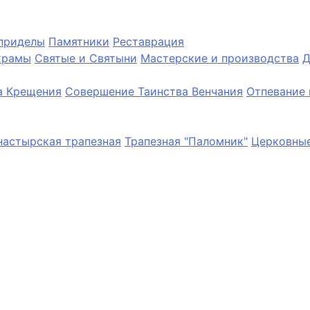
приделы
Памятники
Реставрация
храмы
Святые и Святыни
Мастерские и производства
Д
а Крещения
Совершение Таинства Венчания
Отпевание 
астырская трапезная
Трапезная "Паломник"
Церковные