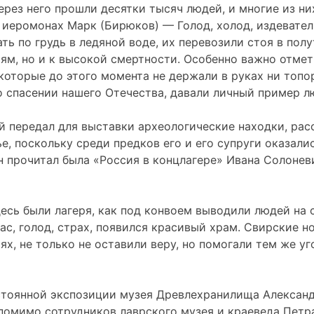
через него прошли десятки тысяч людей, и многие из н
еромонах Марк (Бирюков) — Голод, холод, издеватель
 по грудь в ледяной воде, их перевозили стоя в полу
чьям, но и к высокой смертности. Особенно важно отмет
которые до этого момента не держали в руках ни топо
о спасении нашего Отечества, давали личный пример л
й передал для выставки археологические находки, расс
ье, поскольку среди предков его и его супруги оказал
он прочитал была «Россия в концлагере» Ивана Солонев
десь были лагеря, как под конвоем выводили людей на 
ужас, голод, страх, появился красивый храм. Свирские
иях, не только не оставили веру, но помогали тем же 
остоянной экспозиции музея Древлехранилища Алексан
, помимо сотрудников лаврского музея и краеведа Петр