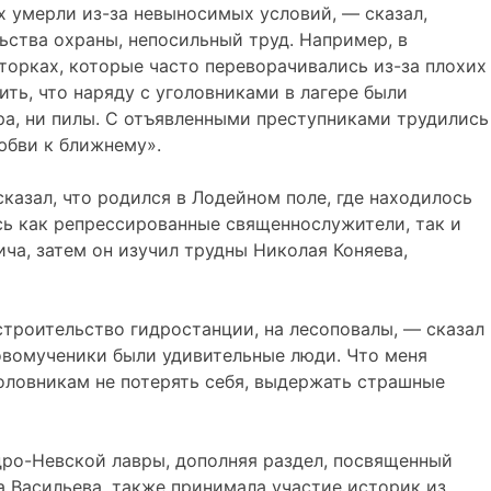
их умерли из-за невыносимых условий, — сказал,
ства охраны, непосильный труд. Например, в
торках, которые часто переворачивались из-за плохих
ить, что наряду с уголовниками в лагере были
ра, ни пилы. С отъявленными преступниками трудились
юбви к ближнему».
казал, что родился в Лодейном поле, где находилось
ись как репрессированные священнослужители, так и
ича, затем он изучил трудны Николая Коняева,
строительство гидростанции, на лесоповалы, — сказал
 новомученики были удивительные люди. Что меня
уголовникам не потерять себя, выдержать страшные
дро-Невской лавры, дополняя раздел, посвященный
а Васильева, также принимала участие историк из