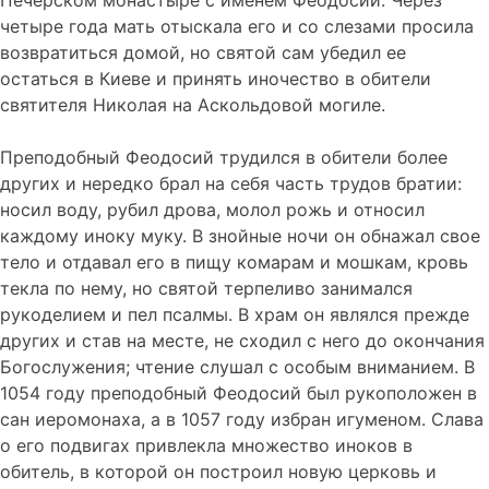
Печерском монастыре с именем Феодосий. Через
четыре года мать отыскала его и со слезами просила
возвратиться домой, но святой сам убедил ее
остаться в Киеве и принять иночество в обители
святителя Николая на Аскольдовой могиле.
Преподобный Феодосий трудился в обители более
других и нередко брал на себя часть трудов братии:
носил воду, рубил дрова, молол рожь и относил
каждому иноку муку. В знойные ночи он обнажал свое
тело и отдавал его в пищу комарам и мошкам, кровь
текла по нему, но святой терпеливо занимался
рукоделием и пел псалмы. В храм он являлся прежде
других и став на месте, не сходил с него до окончания
Богослужения; чтение слушал с особым вниманием. В
1054 году преподобный Феодосий был рукоположен в
сан иеромонаха, а в 1057 году избран игуменом. Слава
о его подвигах привлекла множество иноков в
обитель, в которой он построил новую церковь и