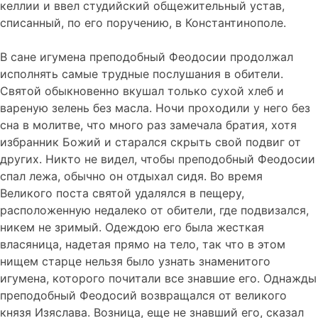
келлии и ввел студийский общежительный устав,
списанный, по его поручению, в Константинополе.
В сане игумена преподобный Феодосии продолжал
исполнять самые трудные послушания в обители.
Святой обыкновенно вкушал только сухой хлеб и
вареную зелень без масла. Ночи проходили у него без
сна в молитве, что много раз замечала братия, хотя
избранник Божий и старался скрыть свой подвиг от
других. Никто не видел, чтобы преподобный Феодосии
спал лежа, обычно он отдыхал сидя. Во время
Великого поста святой удалялся в пещеру,
расположенную недалеко от обители, где подвизался,
никем не зримый. Одеждою его была жесткая
власяница, надетая прямо на тело, так что в этом
нищем старце нельзя было узнать знаменитого
игумена, которого почитали все знавшие его. Однажды
преподобный Феодосий возвращался от великого
князя Изяслава. Возница, еще не знавший его, сказал