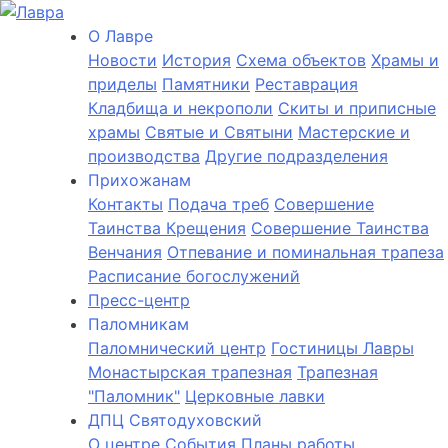
О Лаврe
Новости
История
Cхема объектов
Храмы и
приделы
Памятники
Реставрация
Кладбища и некрополи
Скиты и приписные
храмы
Святые и Святыни
Мастерские и
производства
Другие подразделения
Прихожанам
Контакты
Подача треб
Совершение
Таинства Крещения
Совершение Таинства
Венчания
Отпевание и поминальная трапеза
Расписание богослужений
Пресс-центр
Паломникам
Паломнический центр
Гостиницы Лавры
Монастырская трапезная
Трапезная
"Паломник"
Церковные лавки
ДПЦ Святодуховский
О центре
События
Планы работы