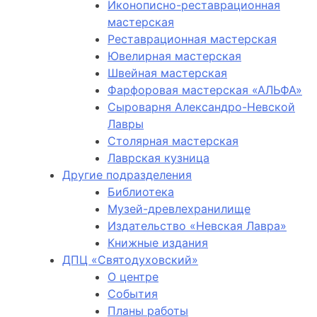
Иконописно-реставрационная
мастерская
Реставрационная мастерская
Ювелирная мастерская
Швейная мастерская
Фарфоровая мастерская «АЛЬФА»
Сыроварня Александро-Невской
Лавры
Столярная мастерская
Лаврская кузница
Другие подразделения
Библиотека
Музей-древлехранилище
Издательство «Невская Лавра»
Книжные издания
ДПЦ «Святодуховский»
О центре
События
Планы работы