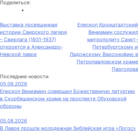
Поделиться:
Навигация
Выставка посвященная
Епископ Кронштадтский
истории Свирского лагеря
Вениамин сослужил
по
– Свирлага (1931-1937)
митрополиту Санкт-
записям
откроется в Александро-
Петербургскому и
Невской лавре
Ладожскому Варсонофию в
Петропавловском храме
Парголова
Последние новости
05.08.2026
Епископ Вениамин совершил Божественную литургию
в Скорбященском храме на проспекте Обуховской
обороны
05.08.2026
В Лавре прошла молодежная библейская игра «Логос»