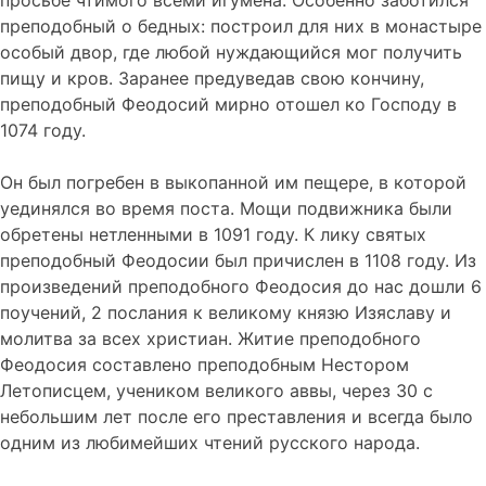
просьбе чтимого всеми игумена. Особенно заботился
преподобный о бедных: построил для них в монастыре
особый двор, где любой нуждающийся мог получить
пищу и кров. Заранее предуведав свою кончину,
преподобный Феодосий мирно отошел ко Господу в
1074 году.
Он был погребен в выкопанной им пещере, в которой
уединялся во время поста. Мощи подвижника были
обретены нетленными в 1091 году. К лику святых
преподобный Феодосии был причислен в 1108 году. Из
произведений преподобного Феодосия до нас дошли 6
поучений, 2 послания к великому князю Изяславу и
молитва за всех христиан. Житие преподобного
Феодосия составлено преподобным Нестором
Летописцем, учеником великого аввы, через 30 с
небольшим лет после его преставления и всегда было
одним из любимейших чтений русского народа.