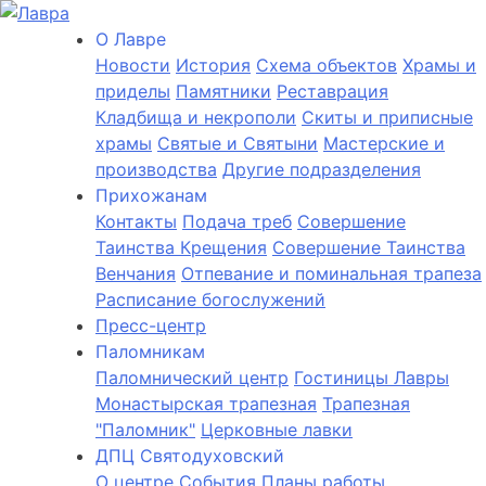
О Лаврe
Новости
История
Cхема объектов
Храмы и
приделы
Памятники
Реставрация
Кладбища и некрополи
Скиты и приписные
храмы
Святые и Святыни
Мастерские и
производства
Другие подразделения
Прихожанам
Контакты
Подача треб
Совершение
Таинства Крещения
Совершение Таинства
Венчания
Отпевание и поминальная трапеза
Расписание богослужений
Пресс-центр
Паломникам
Паломнический центр
Гостиницы Лавры
Монастырская трапезная
Трапезная
"Паломник"
Церковные лавки
ДПЦ Святодуховский
О центре
События
Планы работы