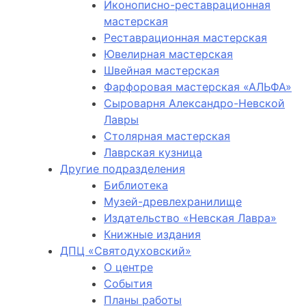
Иконописно-реставрационная
мастерская
Реставрационная мастерская
Ювелирная мастерская
Швейная мастерская
Фарфоровая мастерская «АЛЬФА»
Сыроварня Александро-Невской
Лавры
Столярная мастерская
Лаврская кузница
Другие подразделения
Библиотека
Музей-древлехранилище
Издательство «Невская Лавра»
Книжные издания
ДПЦ «Святодуховский»
О центре
События
Планы работы