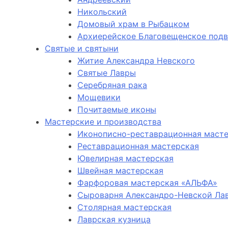
Никольский
Домовый храм в Рыбацком
Архиерейское Благовещенское под
Святые и святыни
Житие Александра Невского
Святые Лавры
Серебряная рака
Мощевики
Почитаемые иконы
Мастерские и производства
Иконописно-реставрационная маст
Реставрационная мастерская
Ювелирная мастерская
Швейная мастерская
Фарфоровая мастерская «АЛЬФА»
Сыроварня Александро-Невской Ла
Столярная мастерская
Лаврская кузница