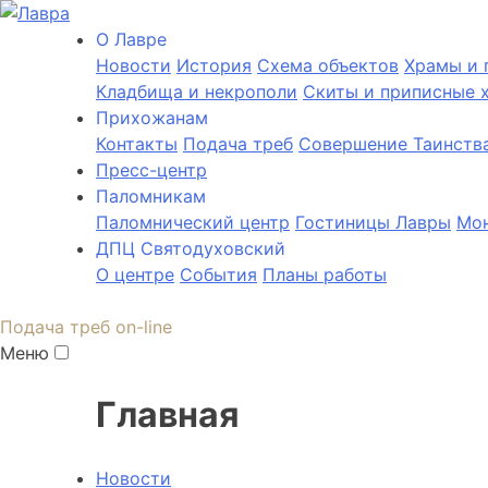
О Лаврe
Новости
История
Cхема объектов
Храмы и 
Кладбища и некрополи
Скиты и приписные 
Прихожанам
Контакты
Подача треб
Совершение Таинств
Пресс-центр
Паломникам
Паломнический центр
Гостиницы Лавры
Мон
ДПЦ Святодуховский
О центре
События
Планы работы
Подача треб on-line
Меню
Главная
Новости