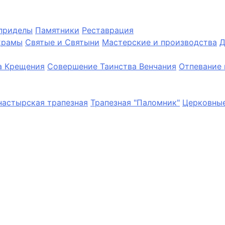
приделы
Памятники
Реставрация
храмы
Святые и Святыни
Мастерские и производства
Д
а Крещения
Совершение Таинства Венчания
Отпевание 
астырская трапезная
Трапезная "Паломник"
Церковные