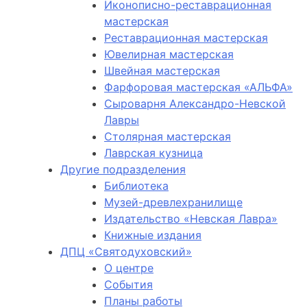
Иконописно-реставрационная
мастерская
Реставрационная мастерская
Ювелирная мастерская
Швейная мастерская
Фарфоровая мастерская «АЛЬФА»
Сыроварня Александро-Невской
Лавры
Столярная мастерская
Лаврская кузница
Другие подразделения
Библиотека
Музей-древлехранилище
Издательство «Невская Лавра»
Книжные издания
ДПЦ «Святодуховский»
О центре
События
Планы работы