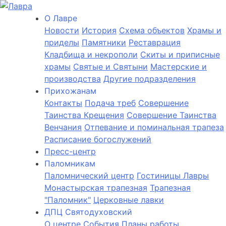
О Лаврe
Новости
История
Cхема объектов
Храмы и
приделы
Памятники
Реставрация
Кладбища и некрополи
Скиты и приписные
храмы
Святые и Святыни
Мастерские и
производства
Другие подразделения
Прихожанам
Контакты
Подача треб
Совершение
Таинства Крещения
Совершение Таинства
Венчания
Отпевание и поминальная трапеза
Расписание богослужений
Пресс-центр
Паломникам
Паломнический центр
Гостиницы Лавры
Монастырская трапезная
Трапезная
"Паломник"
Церковные лавки
ДПЦ Святодуховский
О центре
События
Планы работы