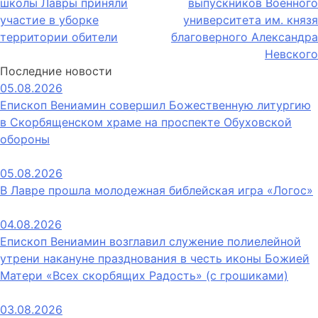
школы Лавры приняли
выпускников Военного
по
участие в уборке
университета им. князя
записям
территории обители
благоверного Александра
Невского
Последние новости
05.08.2026
Епископ Вениамин совершил Божественную литургию
в Скорбященском храме на проспекте Обуховской
обороны
05.08.2026
В Лавре прошла молодежная библейская игра «Логос»
04.08.2026
Епископ Вениамин возглавил служение полиелейной
утрени накануне празднования в честь иконы Божией
Матери «Всех скорбящих Радость» (с грошиками)
03.08.2026