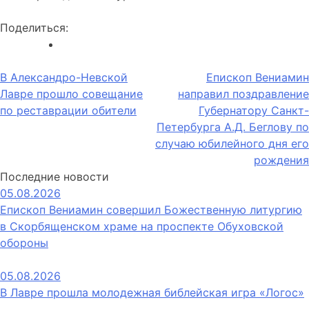
Поделиться:
Навигация
В Александро-Невской
Епископ Вениамин
Лавре прошло совещание
направил поздравление
по
по реставрации обители
Губернатору Санкт-
записям
Петербурга А.Д. Беглову по
случаю юбилейного дня его
рождения
Последние новости
05.08.2026
Епископ Вениамин совершил Божественную литургию
в Скорбященском храме на проспекте Обуховской
обороны
05.08.2026
В Лавре прошла молодежная библейская игра «Логос»