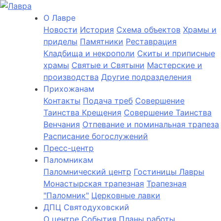
О Лаврe
Новости
История
Cхема объектов
Храмы и
приделы
Памятники
Реставрация
Кладбища и некрополи
Скиты и приписные
храмы
Святые и Святыни
Мастерские и
производства
Другие подразделения
Прихожанам
Контакты
Подача треб
Совершение
Таинства Крещения
Совершение Таинства
Венчания
Отпевание и поминальная трапеза
Расписание богослужений
Пресс-центр
Паломникам
Паломнический центр
Гостиницы Лавры
Монастырская трапезная
Трапезная
"Паломник"
Церковные лавки
ДПЦ Святодуховский
О центре
События
Планы работы