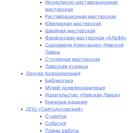
Иконописно-реставрационная
мастерская
Реставрационная мастерская
Ювелирная мастерская
Швейная мастерская
Фарфоровая мастерская «АЛЬФА»
Сыроварня Александро-Невской
Лавры
Столярная мастерская
Лаврская кузница
Другие подразделения
Библиотека
Музей-древлехранилище
Издательство «Невская Лавра»
Книжные издания
ДПЦ «Святодуховский»
О центре
События
Планы работы