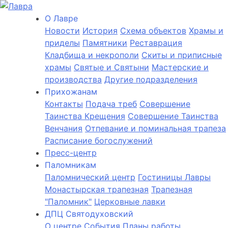
О Лаврe
Новости
История
Cхема объектов
Храмы и
приделы
Памятники
Реставрация
Кладбища и некрополи
Скиты и приписные
храмы
Святые и Святыни
Мастерские и
производства
Другие подразделения
Прихожанам
Контакты
Подача треб
Совершение
Таинства Крещения
Совершение Таинства
Венчания
Отпевание и поминальная трапеза
Расписание богослужений
Пресс-центр
Паломникам
Паломнический центр
Гостиницы Лавры
Монастырская трапезная
Трапезная
"Паломник"
Церковные лавки
ДПЦ Святодуховский
О центре
События
Планы работы