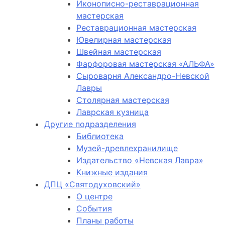
Иконописно-реставрационная
мастерская
Реставрационная мастерская
Ювелирная мастерская
Швейная мастерская
Фарфоровая мастерская «АЛЬФА»
Сыроварня Александро-Невской
Лавры
Столярная мастерская
Лаврская кузница
Другие подразделения
Библиотека
Музей-древлехранилище
Издательство «Невская Лавра»
Книжные издания
ДПЦ «Святодуховский»
О центре
События
Планы работы