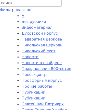
Фильтровать по
А
Без рубрики
Видеоматериал
Духовской корпус
Надвратная церковь
Никольская церковь
Никольский скит
Новости
Новости в слайдере
Празднование 800-летия
Пресс-центр
Просфорный корпус
Прочие работы
Публикации
Публикации
Святейший Патриарх
Свято-Троицкий собор