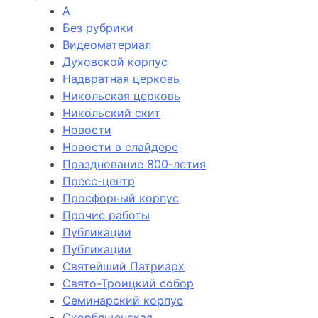
А
Без рубрики
Видеоматериал
Духовской корпус
Надвратная церковь
Никольская церковь
Никольский скит
Новости
Новости в слайдере
Празднование 800-летия
Пресс-центр
Просфорный корпус
Прочие работы
Публикации
Публикации
Святейший Патриарх
Свято-Троицкий собор
Семинарский корпус
Скорбященская