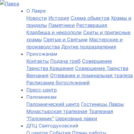
О Лаврe
Новости
История
Cхема объектов
Храмы и
приделы
Памятники
Реставрация
Кладбища и некрополи
Скиты и приписные
храмы
Святые и Святыни
Мастерские и
производства
Другие подразделения
Прихожанам
Контакты
Подача треб
Совершение
Таинства Крещения
Совершение Таинства
Венчания
Отпевание и поминальная трапеза
Расписание богослужений
Пресс-центр
Паломникам
Паломнический центр
Гостиницы Лавры
Монастырская трапезная
Трапезная
"Паломник"
Церковные лавки
ДПЦ Святодуховский
О центре
События
Планы работы