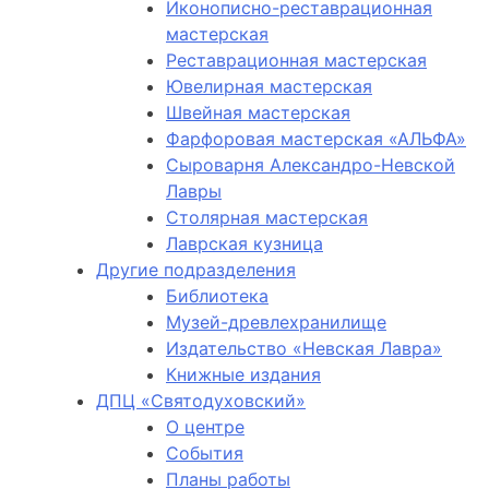
Иконописно-реставрационная
мастерская
Реставрационная мастерская
Ювелирная мастерская
Швейная мастерская
Фарфоровая мастерская «АЛЬФА»
Сыроварня Александро-Невской
Лавры
Столярная мастерская
Лаврская кузница
Другие подразделения
Библиотека
Музей-древлехранилище
Издательство «Невская Лавра»
Книжные издания
ДПЦ «Святодуховский»
О центре
События
Планы работы