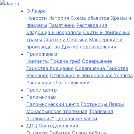
О Лаврe
Новости
История
Cхема объектов
Храмы и
приделы
Памятники
Реставрация
Кладбища и некрополи
Скиты и приписные
храмы
Святые и Святыни
Мастерские и
производства
Другие подразделения
Прихожанам
Контакты
Подача треб
Совершение
Таинства Крещения
Совершение Таинства
Венчания
Отпевание и поминальная трапеза
Расписание богослужений
Пресс-центр
Паломникам
Паломнический центр
Гостиницы Лавры
Монастырская трапезная
Трапезная
"Паломник"
Церковные лавки
ДПЦ Святодуховский
О центре
События
Планы работы