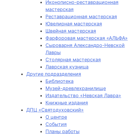
Иконописно-реставрационная
мастерская
Реставрационная мастерская
Ювелирная мастерская
Швейная мастерская
Фарфоровая мастерская «АЛЬФА»
Сыроварня Александро-Невской
Лавры
Столярная мастерская
Лаврская кузница
Другие подразделения
Библиотека
Музей-древлехранилище
Издательство «Невская Лавра»
Книжные издания
ДПЦ «Святодуховский»
О центре
События
Планы работы