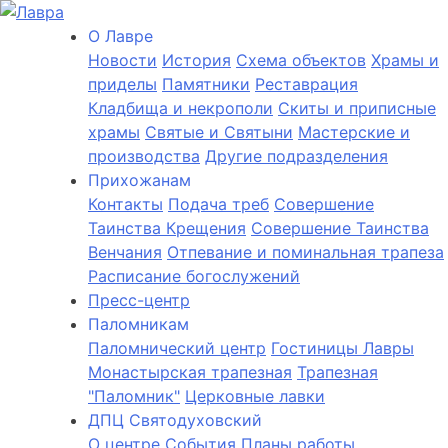
О Лаврe
Новости
История
Cхема объектов
Храмы и
приделы
Памятники
Реставрация
Кладбища и некрополи
Скиты и приписные
храмы
Святые и Святыни
Мастерские и
производства
Другие подразделения
Прихожанам
Контакты
Подача треб
Совершение
Таинства Крещения
Совершение Таинства
Венчания
Отпевание и поминальная трапеза
Расписание богослужений
Пресс-центр
Паломникам
Паломнический центр
Гостиницы Лавры
Монастырская трапезная
Трапезная
"Паломник"
Церковные лавки
ДПЦ Святодуховский
О центре
События
Планы работы