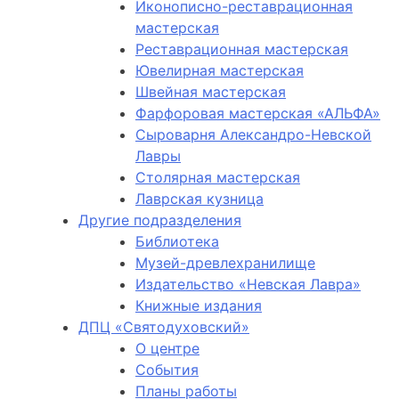
Иконописно-реставрационная
мастерская
Реставрационная мастерская
Ювелирная мастерская
Швейная мастерская
Фарфоровая мастерская «АЛЬФА»
Сыроварня Александро-Невской
Лавры
Столярная мастерская
Лаврская кузница
Другие подразделения
Библиотека
Музей-древлехранилище
Издательство «Невская Лавра»
Книжные издания
ДПЦ «Святодуховский»
О центре
События
Планы работы