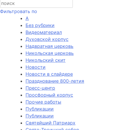
Фильтровать по
А
Без рубрики
Видеоматериал
Духовской корпус
Надвратная церковь
Никольская церковь
Никольский скит
Новости
Новости в слайдере
Празднование 800-летия
Пресс-центр
Просфорный корпус
Прочие работы
Публикации
Публикации
Святейший Патриарх
Свято-Троицкий собор