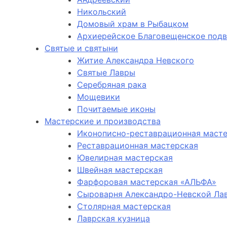
Никольский
Домовый храм в Рыбацком
Архиерейское Благовещенское под
Святые и святыни
Житие Александра Невского
Святые Лавры
Серебряная рака
Мощевики
Почитаемые иконы
Мастерские и производства
Иконописно-реставрационная маст
Реставрационная мастерская
Ювелирная мастерская
Швейная мастерская
Фарфоровая мастерская «АЛЬФА»
Сыроварня Александро-Невской Ла
Столярная мастерская
Лаврская кузница