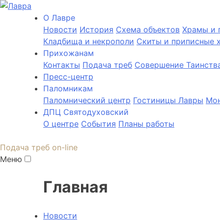
О Лаврe
Новости
История
Cхема объектов
Храмы и 
Кладбища и некрополи
Скиты и приписные 
Прихожанам
Контакты
Подача треб
Совершение Таинств
Пресс-центр
Паломникам
Паломнический центр
Гостиницы Лавры
Мон
ДПЦ Святодуховский
О центре
События
Планы работы
Подача треб on-line
Меню
Главная
Новости