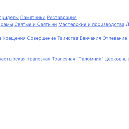
приделы
Памятники
Реставрация
храмы
Святые и Святыни
Мастерские и производства
Д
а Крещения
Совершение Таинства Венчания
Отпевание 
астырская трапезная
Трапезная "Паломник"
Церковные