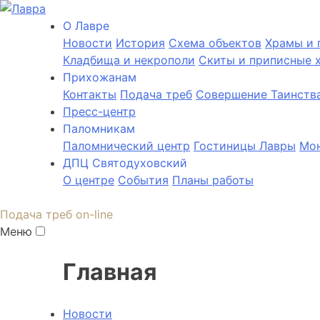
О Лаврe
Новости
История
Cхема объектов
Храмы и 
Кладбища и некрополи
Скиты и приписные 
Прихожанам
Контакты
Подача треб
Совершение Таинств
Пресс-центр
Паломникам
Паломнический центр
Гостиницы Лавры
Мон
ДПЦ Святодуховский
О центре
События
Планы работы
Подача треб on-line
Меню
Главная
Новости