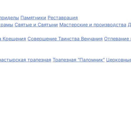
приделы
Памятники
Реставрация
храмы
Святые и Святыни
Мастерские и производства
Д
а Крещения
Совершение Таинства Венчания
Отпевание 
астырская трапезная
Трапезная "Паломник"
Церковные