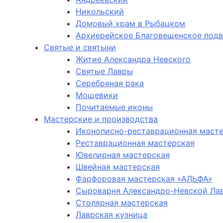
Никольский
Домовый храм в Рыбацком
Архиерейское Благовещенское под
Святые и святыни
Житие Александра Невского
Святые Лавры
Серебряная рака
Мощевики
Почитаемые иконы
Мастерские и производства
Иконописно-реставрационная маст
Реставрационная мастерская
Ювелирная мастерская
Швейная мастерская
Фарфоровая мастерская «АЛЬФА»
Сыроварня Александро-Невской Ла
Столярная мастерская
Лаврская кузница