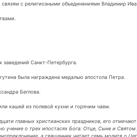
о связям с религиозными объединениями Владимир Ива
твами.
х заведений Санкт-
Петербурга.
агутина была награждена медалью апостола Петра.
ксандра Беглова.
ли кашей из полевой кухни и горячим чаем.
ати главных христианских праздников, его отмечают на
о учение о трех ипостасях Бога: Отце, Сыне и Святом
нопреклонение, а священник читает семь молитв о Це