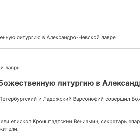
енную литургию в Александро-Невской лавре
ой лавры
Божественную литургию в Александ
т-Петербургский и Ладожский Варсонофий совершил Бо
ели епископ Кронштадтский Вениамин, секретарь епар
жители.