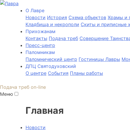
О Лаврe
Новости
История
Cхема объектов
Храмы и 
Кладбища и некрополи
Скиты и приписные 
Прихожанам
Контакты
Подача треб
Совершение Таинств
Пресс-центр
Паломникам
Паломнический центр
Гостиницы Лавры
Мон
ДПЦ Святодуховский
О центре
События
Планы работы
Подача треб on-line
Меню
Главная
Новости