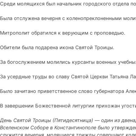
Среди молящихся был начальник городского отдела п
Была отслужена вечерня с коленопреклоненными моли
Митрополит обратился к верующим с проповедью.
Обители была подарена икона Святой Троицы.
За
богослужением
молились курсанты военных учебны
За усердные труды во славу Святой Церкви Татьяна Л
Было зачитано приветственное слово губернатора Але
В завершении Божественной литургии прихожан угости
День Святой Троицы (Пятидесятница) — один из двенадц
Вселенском Соборе в Константинополе было утвержден
служится вечерня, молящиеся трижды совершают коле