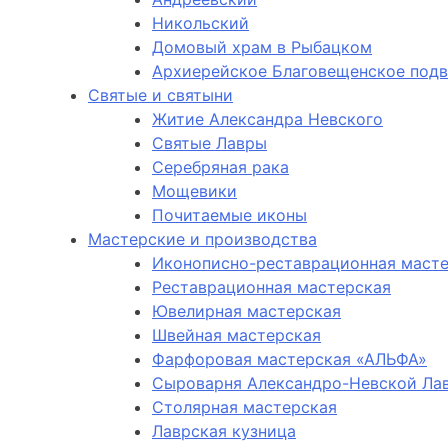
Никольский
Домовый храм в Рыбацком
Архиерейское Благовещенское под
Святые и святыни
Житие Александра Невского
Святые Лавры
Серебряная рака
Мощевики
Почитаемые иконы
Мастерские и производства
Иконописно-реставрационная маст
Реставрационная мастерская
Ювелирная мастерская
Швейная мастерская
Фарфоровая мастерская «АЛЬФА»
Сыроварня Александро-Невской Ла
Столярная мастерская
Лаврская кузница