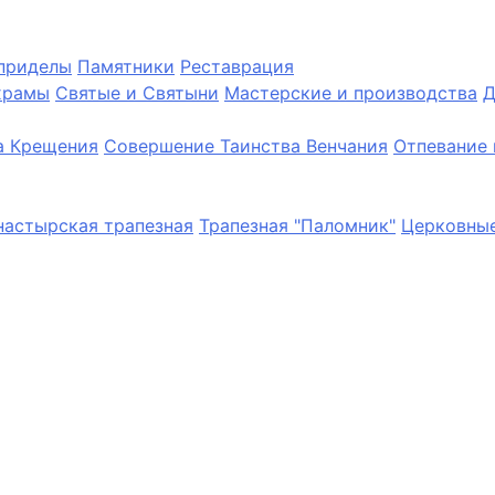
приделы
Памятники
Реставрация
храмы
Святые и Святыни
Мастерские и производства
Д
а Крещения
Совершение Таинства Венчания
Отпевание 
астырская трапезная
Трапезная "Паломник"
Церковные