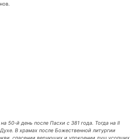
нов.
 50-й день после Пасхи с 381 года. Тогда на II
 Духе. В храмах после Божественной литургии
ркви, спасении верующих и упокоении душ усопших.