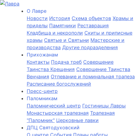
О Лаврe
Новости
История
Cхема объектов
Храмы и
приделы
Памятники
Реставрация
Кладбища и некрополи
Скиты и приписные
храмы
Святые и Святыни
Мастерские и
производства
Другие подразделения
Прихожанам
Контакты
Подача треб
Совершение
Таинства Крещения
Совершение Таинства
Венчания
Отпевание и поминальная трапеза
Расписание богослужений
Пресс-центр
Паломникам
Паломнический центр
Гостиницы Лавры
Монастырская трапезная
Трапезная
"Паломник"
Церковные лавки
ДПЦ Святодуховский
О центре
События
Планы работы