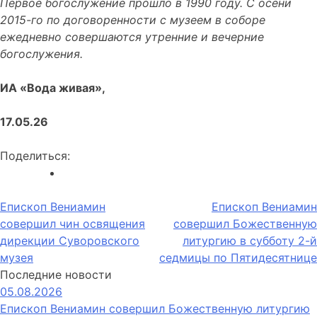
Первое богослужение прошло в 1990 году. С осени
2015-го по договоренности с музеем в соборе
ежедневно совершаются утренние и вечерние
богослужения.
ИА «Вода живая»,
17.05.26
Поделиться:
Навигация
Епископ Вениамин
Епископ Вениамин
совершил чин освящения
совершил Божественную
по
дирекции Суворовского
литургию в субботу 2-й
записям
музея
седмицы по Пятидесятнице
Последние новости
05.08.2026
Епископ Вениамин совершил Божественную литургию