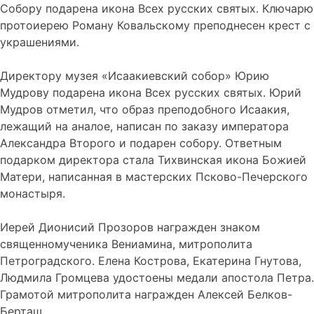
Собору подарена икона Всех русских святых. Ключарю
протоиерею Роману Ковальскому преподнесен крест с
украшениями.
Директору музея «Исаакиевский собор» Юрию
Мудрову подарена икона Всех русских святых. Юрий
Мудров отметил, что образ преподобного Исаакия,
лежащий на аналое, написан по заказу императора
Александра Второго и подарен собору. Ответным
подарком директора стала Тихвинская икона Божией
Матери, написанная в мастерских Псково-Печерского
монастыря.
Иерей Дионисий Прозоров награжден знаком
священномученика Вениамина, митрополита
Петроградского. Елена Кострова, Екатерина Гнутова,
Людмила Громцева удостоены медали апостола Петра.
Грамотой митрополита награжден Алексей Белков-
Берташ.