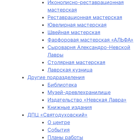
Иконописно-реставрационная
мастерская
Реставрационная мастерская
Ювелирная мастерская
Швейная мастерская
Фарфоровая мастерская «АЛЬФА»
Сыроварня Александро-Невской
Лавры
Столярная мастерская
Лаврская кузница
Другие подразделения
Библиотека
Музей-древлехранилище
Издательство «Невская Лавра»
Книжные издания
ДПЦ «Святодуховский»
О центре
События
Планы работы