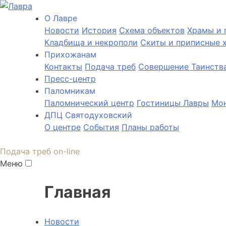
О Лаврe
Новости
История
Cхема объектов
Храмы и 
Кладбища и некрополи
Скиты и приписные 
Прихожанам
Контакты
Подача треб
Совершение Таинств
Пресс-центр
Паломникам
Паломнический центр
Гостиницы Лавры
Мон
ДПЦ Святодуховский
О центре
События
Планы работы
Подача треб on-line
Меню
Главная
Новости