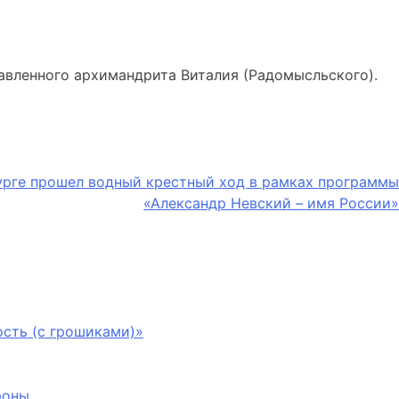
вленного архимандрита Виталия (Радомысльского).
урге прошел водный крестный ход в рамках программы
«Александр Невский – имя России»
сть (с грошиками)»
роны