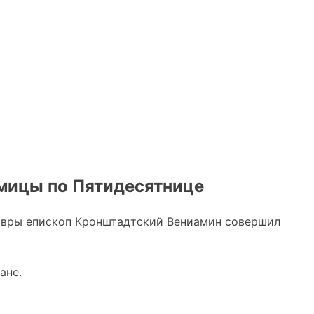
дмицы по Пятидесятнице
 Лавры епископ Кронштадтский Вениамин совершил
ане.