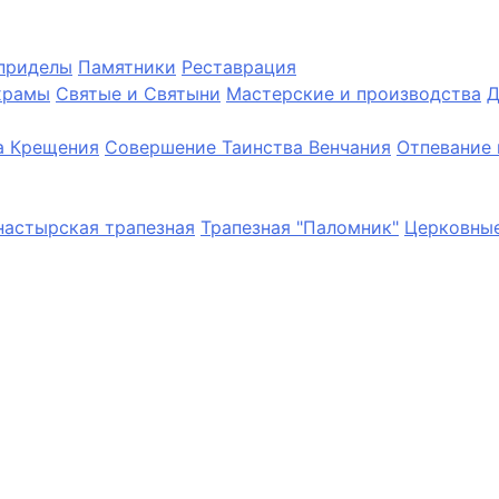
приделы
Памятники
Реставрация
храмы
Святые и Святыни
Мастерские и производства
Д
а Крещения
Совершение Таинства Венчания
Отпевание 
астырская трапезная
Трапезная "Паломник"
Церковные