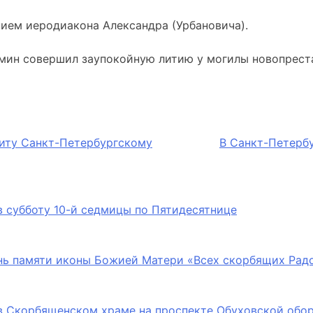
ием иеродиакона Александра (Урбановича).
мин совершил заупокойную литию у могилы новопреста
иту Санкт-Петербургскому
В Санкт-Петерб
 субботу 10-й седмицы по Пятидесятнице
нь памяти иконы Божией Матери «Всех скорбящих Радо
в Скорбященском храме на проспекте Обуховской обо