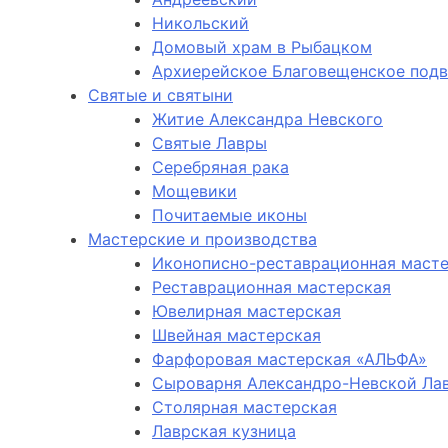
Никольский
Домовый храм в Рыбацком
Архиерейское Благовещенское под
Святые и святыни
Житие Александра Невского
Святые Лавры
Серебряная рака
Мощевики
Почитаемые иконы
Мастерские и производства
Иконописно-реставрационная маст
Реставрационная мастерская
Ювелирная мастерская
Швейная мастерская
Фарфоровая мастерская «АЛЬФА»
Сыроварня Александро-Невской Ла
Столярная мастерская
Лаврская кузница