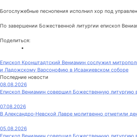
Богослужебные песнопения исполнил хор под управлен
По завершении Божественной литургии епископ Вениа
Поделиться:
Навигация
Епископ Кронштадтский Вениамин сослужил митропол
и Ладожскому Варсонофию в Исаакиевском соборе
по
Последние новости
записям
08.08.2026
Епископ Вениамин совершил Божественную литургию в
07.08.2026
В Александро‑Невской Лавре молитвенно отметили де
05.08.2026
Епископ Вениамин совершил Божественную литургию 