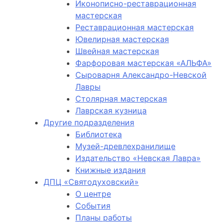
Иконописно-реставрационная
мастерская
Реставрационная мастерская
Ювелирная мастерская
Швейная мастерская
Фарфоровая мастерская «АЛЬФА»
Сыроварня Александро-Невской
Лавры
Столярная мастерская
Лаврская кузница
Другие подразделения
Библиотека
Музей-древлехранилище
Издательство «Невская Лавра»
Книжные издания
ДПЦ «Святодуховский»
О центре
События
Планы работы