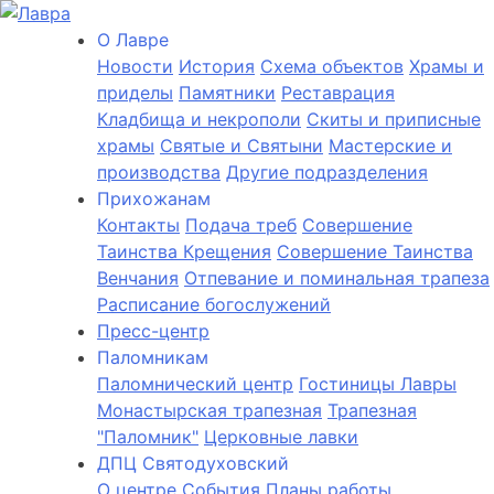
О Лаврe
Новости
История
Cхема объектов
Храмы и
приделы
Памятники
Реставрация
Кладбища и некрополи
Скиты и приписные
храмы
Святые и Святыни
Мастерские и
производства
Другие подразделения
Прихожанам
Контакты
Подача треб
Совершение
Таинства Крещения
Совершение Таинства
Венчания
Отпевание и поминальная трапеза
Расписание богослужений
Пресс-центр
Паломникам
Паломнический центр
Гостиницы Лавры
Монастырская трапезная
Трапезная
"Паломник"
Церковные лавки
ДПЦ Святодуховский
О центре
События
Планы работы