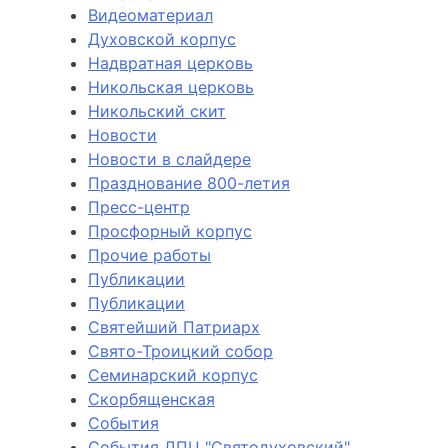
Видеоматериал
Духовской корпус
Надвратная церковь
Никольская церковь
Никольский скит
Новости
Новости в слайдере
Празднование 800-летия
Пресс-центр
Просфорный корпус
Прочие работы
Публикации
Публикации
Святейший Патриарх
Свято-Троицкий собор
Семинарский корпус
Скорбященская
События
События ДПЦ "Святодуховский"