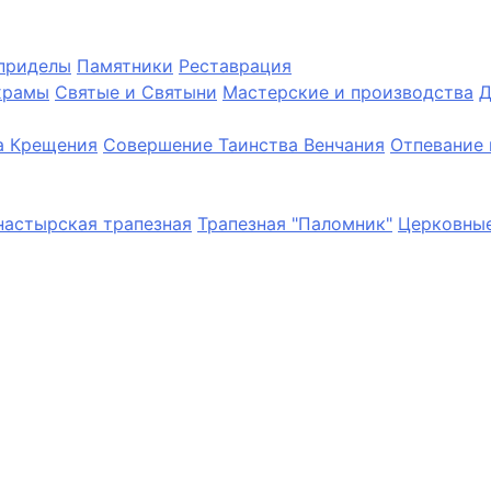
приделы
Памятники
Реставрация
храмы
Святые и Святыни
Мастерские и производства
Д
а Крещения
Совершение Таинства Венчания
Отпевание 
астырская трапезная
Трапезная "Паломник"
Церковные