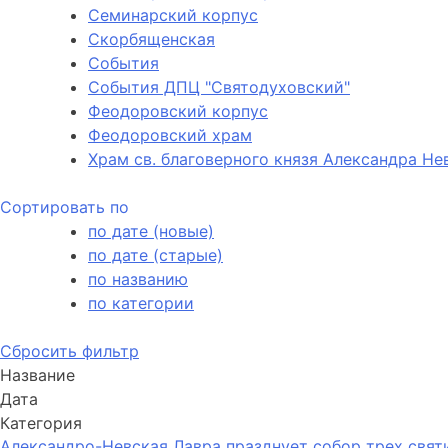
Семинарский корпус
Скорбященская
События
События ДПЦ "Святодуховский"
Феодоровский корпус
Феодоровский храм
Храм св. благоверного князя Александра Не
Сортировать по
по дате (новые)
по дате (старые)
по названию
по категории
Сбросить фильтр
Название
Дата
Категория
Александро-Невская Лавра празднует собор трех свят