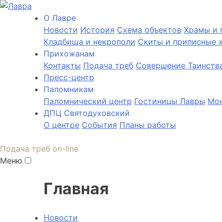
О Лаврe
Новости
История
Cхема объектов
Храмы и 
Кладбища и некрополи
Скиты и приписные 
Прихожанам
Контакты
Подача треб
Совершение Таинств
Пресс-центр
Паломникам
Паломнический центр
Гостиницы Лавры
Мон
ДПЦ Святодуховский
О центре
События
Планы работы
Подача треб on-line
Меню
Главная
Новости