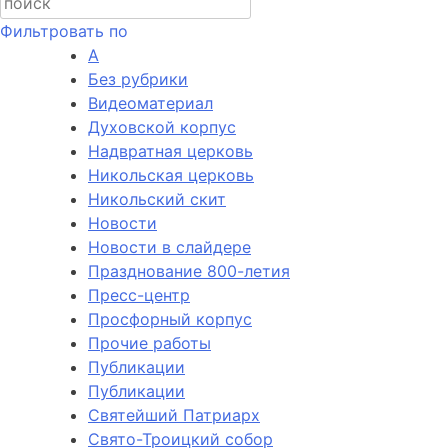
Фильтровать по
А
Без рубрики
Видеоматериал
Духовской корпус
Надвратная церковь
Никольская церковь
Никольский скит
Новости
Новости в слайдере
Празднование 800-летия
Пресс-центр
Просфорный корпус
Прочие работы
Публикации
Публикации
Святейший Патриарх
Свято-Троицкий собор