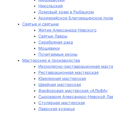
Никольский
Домовый храм в Рыбацком
Архиерейское Благовещенское под
Святые и святыни
Житие Александра Невского
Святые Лавры
Серебряная рака
Мощевики
Почитаемые иконы
Мастерские и производства
Иконописно-реставрационная маст
Реставрационная мастерская
Ювелирная мастерская
Швейная мастерская
Фарфоровая мастерская «АЛЬФА»
Сыроварня Александро-Невской Ла
Столярная мастерская
Лаврская кузница