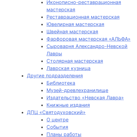
Иконописно-реставрационная
мастерская
Реставрационная мастерская
Ювелирная мастерская
Швейная мастерская
Фарфоровая мастерская «АЛЬФА»
Сыроварня Александро-Невской
Лавры
Столярная мастерская
Лаврская кузница
Другие подразделения
Библиотека
Музей-древлехранилище
Издательство «Невская Лавра»
Книжные издания
ДПЦ «Святодуховский»
О центре
События
Планы работы