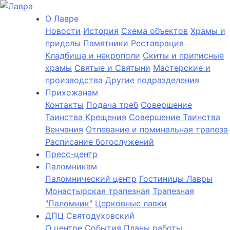
О Лаврe
Новости
История
Cхема объектов
Храмы и
приделы
Памятники
Реставрация
Кладбища и некрополи
Скиты и приписные
храмы
Святые и Святыни
Мастерские и
производства
Другие подразделения
Прихожанам
Контакты
Подача треб
Совершение
Таинства Крещения
Совершение Таинства
Венчания
Отпевание и поминальная трапеза
Расписание богослужений
Пресс-центр
Паломникам
Паломнический центр
Гостиницы Лавры
Монастырская трапезная
Трапезная
"Паломник"
Церковные лавки
ДПЦ Святодуховский
О центре
События
Планы работы