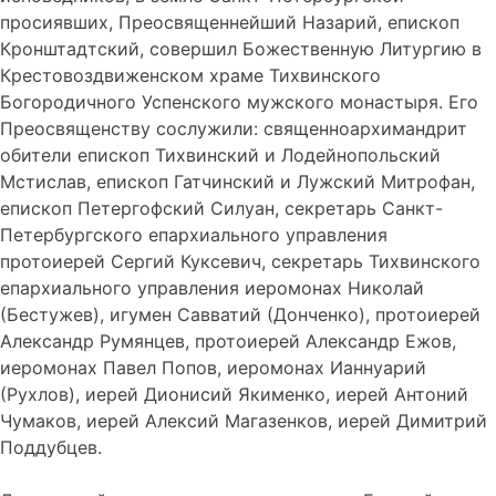
просиявших, Преосвященнейший Назарий, епископ
Кронштадтский, совершил Божественную Литургию в
Крестовоздвиженском храме Тихвинского
Богородичного Успенского мужского монастыря. Его
Преосвященству сослужили: священноархимандрит
обители епископ Тихвинский и Лодейнопольский
Мстислав, епископ Гатчинский и Лужский Митрофан,
епископ Петергофский Силуан, секретарь Санкт-
Петербургского епархиального управления
протоиерей Сергий Куксевич, секретарь Тихвинского
епархиального управления иеромонах Николай
(Бестужев), игумен Савватий (Донченко), протоиерей
Александр Румянцев, протоиерей Александр Ежов,
иеромонах Павел Попов, иеромонах Ианнуарий
(Рухлов), иерей Дионисий Якименко, иерей Антоний
Чумаков, иерей Алексий Магазенков, иерей Димитрий
Поддубцев.