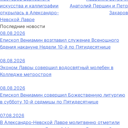
по
искусства и каллиграфии
Анатолий Першин и Петр
записям
открылась в Александро-
Захаров
Невской Лавре
Последние новости
08.08.2026
Епископ Вениамин возглавил служение Всенощного
бдения накануне Недели 10-й по Пятидесятнице
08.08.2026
Эконом Лавры совершил водосвятный молебен в
Колледже метростроя
08.08.2026
Епископ Вениамин совершил Божественную литургию
в субботу 10-й седмицы по Пятидесятнице
07.08.2026
В Александро‑Невской Лавре молитвенно отметили