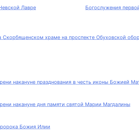
Невской Лавре
Богослужения перво
в Скорбященском храме на проспекте Обуховской обо
рени накануне празднования в честь иконы Божией Ма
рени накануне дня памяти святой Марии Магдалины
 пророка Божия Илии