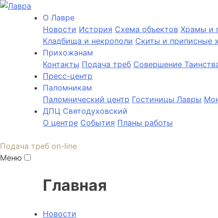
О Лаврe
Новости
История
Cхема объектов
Храмы и 
Кладбища и некрополи
Скиты и приписные 
Прихожанам
Контакты
Подача треб
Совершение Таинств
Пресс-центр
Паломникам
Паломнический центр
Гостиницы Лавры
Мон
ДПЦ Святодуховский
О центре
События
Планы работы
Подача треб on-line
Меню
Главная
Новости