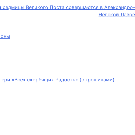
й седмицы Великого Поста совершаются в Александро-
Невской Лавре
роны
тери «Всех скорбящих Радость» (с грошиками)