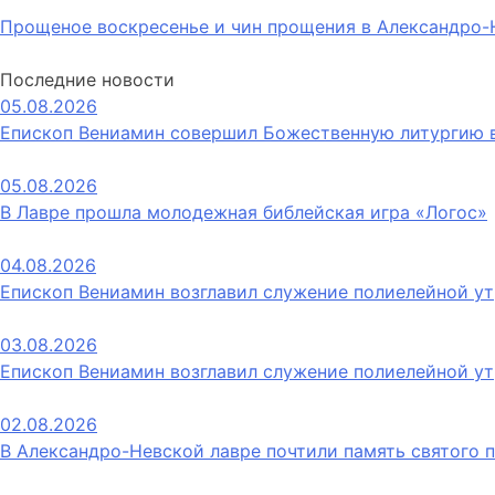
Навигация
Прощеное воскресенье и чин прощения в Александро-
по
Последние новости
записям
05.08.2026
Епископ Вениамин совершил Божественную литургию 
05.08.2026
В Лавре прошла молодежная библейская игра «Логос»
04.08.2026
Епископ Вениамин возглавил служение полиелейной ут
03.08.2026
Епископ Вениамин возглавил служение полиелейной ут
02.08.2026
В Александро-Невской лавре почтили память святого