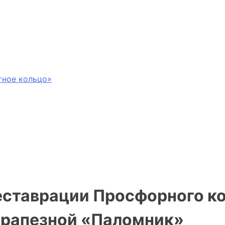
тное кольцо»
 реставрации Просфорного 
трапезной «Паломник»