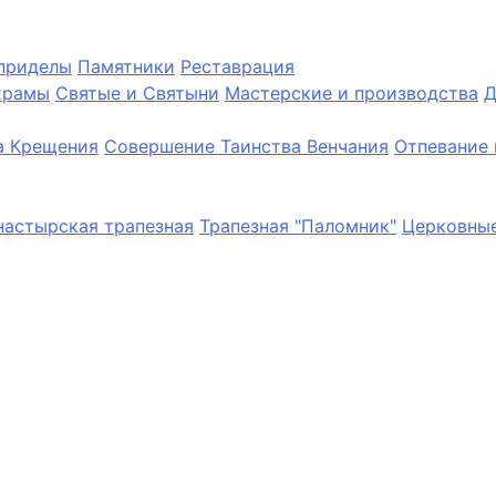
приделы
Памятники
Реставрация
храмы
Святые и Святыни
Мастерские и производства
Д
а Крещения
Совершение Таинства Венчания
Отпевание 
астырская трапезная
Трапезная "Паломник"
Церковные