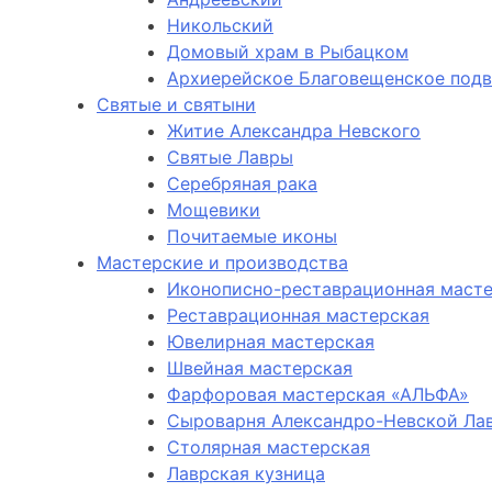
Никольский
Домовый храм в Рыбацком
Архиерейское Благовещенское под
Святые и святыни
Житие Александра Невского
Святые Лавры
Серебряная рака
Мощевики
Почитаемые иконы
Мастерские и производства
Иконописно-реставрационная маст
Реставрационная мастерская
Ювелирная мастерская
Швейная мастерская
Фарфоровая мастерская «АЛЬФА»
Сыроварня Александро-Невской Ла
Столярная мастерская
Лаврская кузница