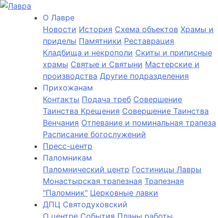
О Лаврe
Новости
История
Cхема объектов
Храмы и
приделы
Памятники
Реставрация
Кладбища и некрополи
Скиты и приписные
храмы
Святые и Святыни
Мастерские и
производства
Другие подразделения
Прихожанам
Контакты
Подача треб
Совершение
Таинства Крещения
Совершение Таинства
Венчания
Отпевание и поминальная трапеза
Расписание богослужений
Пресс-центр
Паломникам
Паломнический центр
Гостиницы Лавры
Монастырская трапезная
Трапезная
"Паломник"
Церковные лавки
ДПЦ Святодуховский
О центре
События
Планы работы