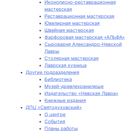
Иконописно-реставрационная
мастерская
Реставрационная мастерская
Ювелирная мастерская
Швейная мастерская
Фарфоровая мастерская «АЛЬФА»
Сыроварня Александро-Невской
Лавры
Столярная мастерская
Лаврская кузница
Другие подразделения
Библиотека
Музей-древлехранилище
Издательство «Невская Лавра»
Книжные издания
ДПЦ «Святодуховский»
О центре
События
Планы работы