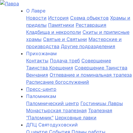
О Лаврe
Новости
История
Cхема объектов
Храмы и
приделы
Памятники
Реставрация
Кладбища и некрополи
Скиты и приписные
храмы
Святые и Святыни
Мастерские и
производства
Другие подразделения
Прихожанам
Контакты
Подача треб
Совершение
Таинства Крещения
Совершение Таинства
Венчания
Отпевание и поминальная трапеза
Расписание богослужений
Пресс-центр
Паломникам
Паломнический центр
Гостиницы Лавры
Монастырская трапезная
Трапезная
"Паломник"
Церковные лавки
ДПЦ Святодуховский
О центре
События
Планы работы