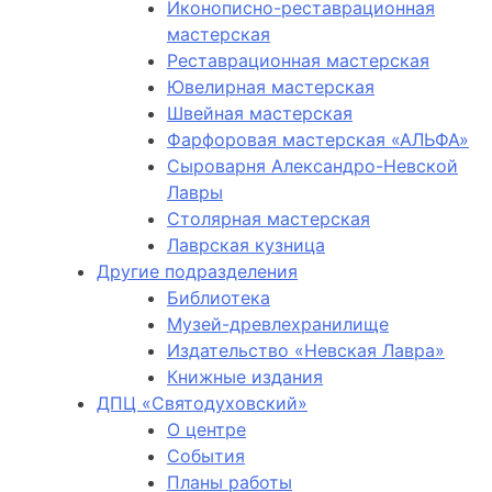
Иконописно-реставрационная
мастерская
Реставрационная мастерская
Ювелирная мастерская
Швейная мастерская
Фарфоровая мастерская «АЛЬФА»
Сыроварня Александро-Невской
Лавры
Столярная мастерская
Лаврская кузница
Другие подразделения
Библиотека
Музей-древлехранилище
Издательство «Невская Лавра»
Книжные издания
ДПЦ «Святодуховский»
О центре
События
Планы работы