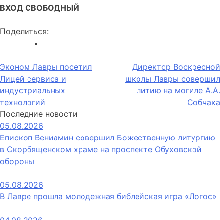
ВХОД СВОБОДНЫЙ
Поделиться:
Навигация
Эконом Лавры посетил
Директор Воскресной
Лицей сервиса и
школы Лавры совершил
по
индустриальных
литию на могиле А.А.
записям
технологий
Собчака
Последние новости
05.08.2026
Епископ Вениамин совершил Божественную литургию
в Скорбященском храме на проспекте Обуховской
обороны
05.08.2026
В Лавре прошла молодежная библейская игра «Логос»