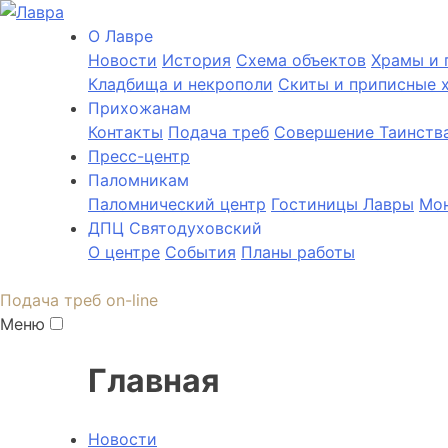
О Лаврe
Новости
История
Cхема объектов
Храмы и 
Кладбища и некрополи
Скиты и приписные 
Прихожанам
Контакты
Подача треб
Совершение Таинств
Пресс-центр
Паломникам
Паломнический центр
Гостиницы Лавры
Мон
ДПЦ Святодуховский
О центре
События
Планы работы
Подача треб on-line
Меню
Главная
Новости