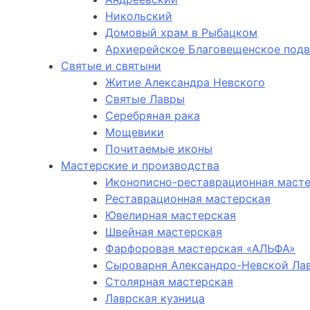
Никольский
Домовый храм в Рыбацком
Архиерейское Благовещенское под
Святые и святыни
Житие Александра Невского
Святые Лавры
Серебряная рака
Мощевики
Почитаемые иконы
Мастерские и производства
Иконописно-реставрационная маст
Реставрационная мастерская
Ювелирная мастерская
Швейная мастерская
Фарфоровая мастерская «АЛЬФА»
Сыроварня Александро-Невской Ла
Столярная мастерская
Лаврская кузница