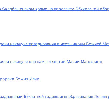
в Скорбященском храме на проспекте Обуховской обо
рени накануне празднования в честь иконы Божией Ма
рени накануне дня памяти святой Марии Магдалины
 пророка Божия Илии
раздновании 99-летней годовщины образования Ленинг