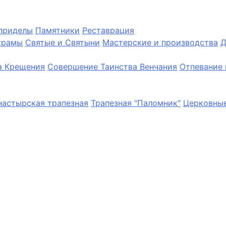
приделы
Памятники
Реставрация
храмы
Святые и Святыни
Мастерские и производства
Д
а Крещения
Совершение Таинства Венчания
Отпевание 
астырская трапезная
Трапезная "Паломник"
Церковные