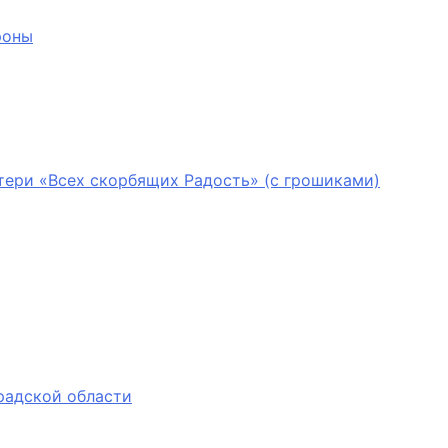
роны
тери «Всех скорбящих Радость» (с грошиками)
радской области