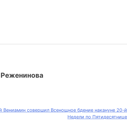
а Реженинова
й Вениамин совершил Всенощное бдение накануне 20-й
Недели по Пятидесятнице