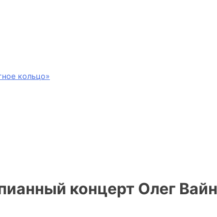
тное кольцо»
епианный концерт Олег Вай