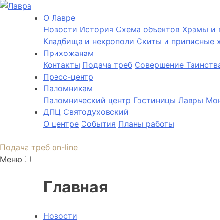
О Лаврe
Новости
История
Cхема объектов
Храмы и 
Кладбища и некрополи
Скиты и приписные 
Прихожанам
Контакты
Подача треб
Совершение Таинств
Пресс-центр
Паломникам
Паломнический центр
Гостиницы Лавры
Мон
ДПЦ Святодуховский
О центре
События
Планы работы
Подача треб on-line
Меню
Главная
Новости