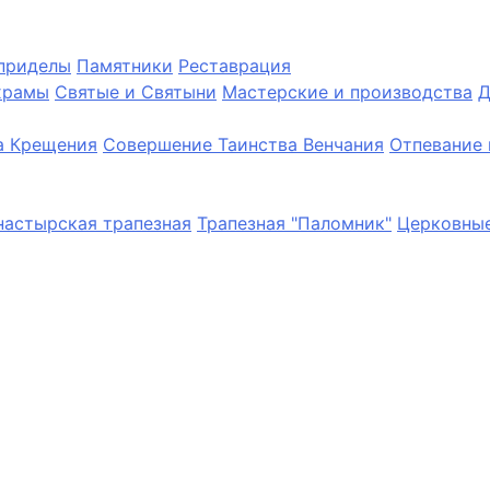
приделы
Памятники
Реставрация
храмы
Святые и Святыни
Мастерские и производства
Д
а Крещения
Совершение Таинства Венчания
Отпевание 
астырская трапезная
Трапезная "Паломник"
Церковные