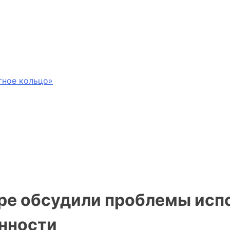
тное кольцо»
ре обсудили проблемы исп
енности