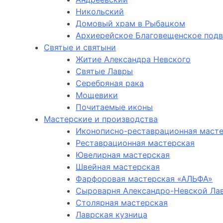
Никольский
Домовый храм в Рыбацком
Архиерейское Благовещенское под
Святые и святыни
Житие Александра Невского
Святые Лавры
Серебряная рака
Мощевики
Почитаемые иконы
Мастерские и производства
Иконописно-реставрационная маст
Реставрационная мастерская
Ювелирная мастерская
Швейная мастерская
Фарфоровая мастерская «АЛЬФА»
Сыроварня Александро-Невской Ла
Столярная мастерская
Лаврская кузница