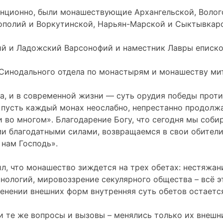
нционно, были монашествующие Архангельской, Волого
ополий и Воркутинской, Нарьян-Марской и Сыктывкарс
ий и Ладожский Варсонофий и наместник Лавры еписк
 Синодального отдела по монастырям и монашеству ми
, и в современной жизни — суть орудия победы против
пусть каждый монах неослабно, непрестанно продолжае
 и во многом». Благодарение Богу, что сегодня мы со
ми благодатными силами, возвращаемся в свои обители,
 нам Господь».
, что монашество зиждется на трех обетах: нестяжан
нологий, мировоззрение секулярного общества – всё э
зменении внешних форм внутренняя суть обетов остаетс
и те же вопросы и вызовы – менялись только их внешн