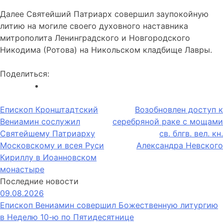
Далее Святейший Патриарх совершил заупокойную
литию на могиле своего духовного наставника
митрополита Ленинградского и Новгородского
Никодима (Ротова) на Никольском кладбище Лавры.
Поделиться:
Навигация
Епископ Кронштадтский
Возобновлен доступ к
Вениамин сослужил
серебряной раке с мощами
по
Святейшему Патриарху
св. блгв. вел. кн.
записям
Московскому и всея Руси
Александра Невского
Кириллу в Иоанновском
монастыре
Последние новости
09.08.2026
Епископ Вениамин совершил Божественную литургию
в Неделю 10-ю по Пятидесятнице