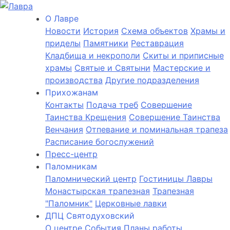
О Лаврe
Новости
История
Cхема объектов
Храмы и
приделы
Памятники
Реставрация
Кладбища и некрополи
Скиты и приписные
храмы
Святые и Святыни
Мастерские и
производства
Другие подразделения
Прихожанам
Контакты
Подача треб
Совершение
Таинства Крещения
Совершение Таинства
Венчания
Отпевание и поминальная трапеза
Расписание богослужений
Пресс-центр
Паломникам
Паломнический центр
Гостиницы Лавры
Монастырская трапезная
Трапезная
"Паломник"
Церковные лавки
ДПЦ Святодуховский
О центре
События
Планы работы