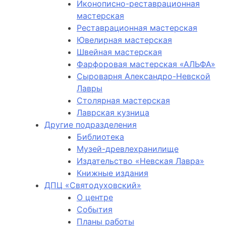
Иконописно-реставрационная
мастерская
Реставрационная мастерская
Ювелирная мастерская
Швейная мастерская
Фарфоровая мастерская «АЛЬФА»
Сыроварня Александро-Невской
Лавры
Столярная мастерская
Лаврская кузница
Другие подразделения
Библиотека
Музей-древлехранилище
Издательство «Невская Лавра»
Книжные издания
ДПЦ «Святодуховский»
О центре
События
Планы работы