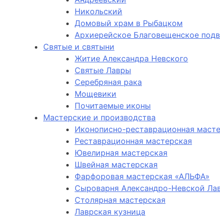
Никольский
Домовый храм в Рыбацком
Архиерейское Благовещенское под
Святые и святыни
Житие Александра Невского
Святые Лавры
Серебряная рака
Мощевики
Почитаемые иконы
Мастерские и производства
Иконописно-реставрационная маст
Реставрационная мастерская
Ювелирная мастерская
Швейная мастерская
Фарфоровая мастерская «АЛЬФА»
Сыроварня Александро-Невской Ла
Столярная мастерская
Лаврская кузница