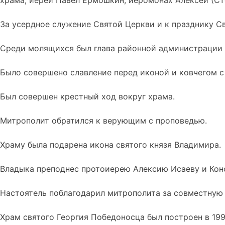
храма, иерей Павел Ермошкин, иеромонах Алексей (Ст
За усердное служение Святой Церкви и к празднику С
Среди молящихся был глава районной администрации 
Было совершено славление перед иконой и ковчегом 
Был совершен крестный ход вокруг храма.
Митрополит обратился к верующим с проповедью.
Храму была подарена икона святого князя Владимира.
Владыка преподнес протоиерею Алексию Исаеву и Кон
Настоятель поблагодарил митрополита за совместную 
Храм святого Георгия Победоносца был построен в 19