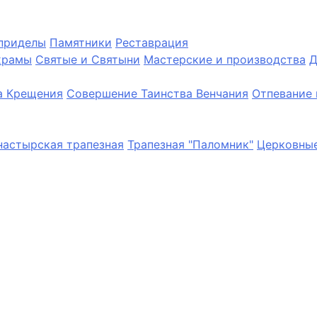
приделы
Памятники
Реставрация
храмы
Святые и Святыни
Мастерские и производства
Д
а Крещения
Совершение Таинства Венчания
Отпевание 
астырская трапезная
Трапезная "Паломник"
Церковные