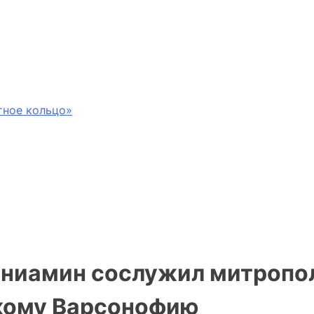
тное кольцо»
ениамин сослужил митропо
кому Варсонофию