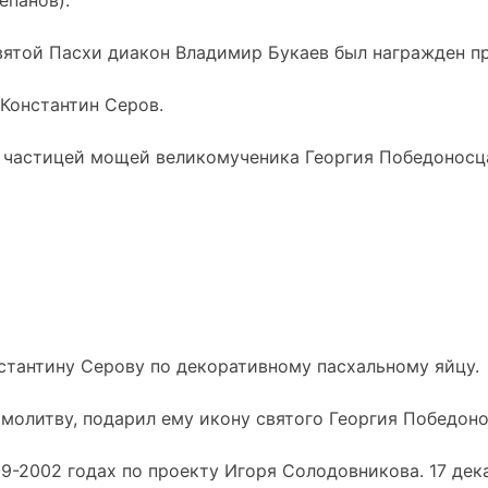
епанов).
вятой Пасхи диакон Владимир Букаев был награжден п
Константин Серов.
с частицей мощей великомученика Георгия Победоносц
стантину Серову по декоративному пасхальному яйцу.
молитву, подарил ему икону святого Георгия Победоно
99-2002 годах по проекту Игоря Солодовникова. 17 де