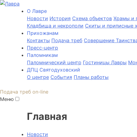
О Лаврe
Новости
История
Cхема объектов
Храмы и 
Кладбища и некрополи
Скиты и приписные 
Прихожанам
Контакты
Подача треб
Совершение Таинств
Пресс-центр
Паломникам
Паломнический центр
Гостиницы Лавры
Мон
ДПЦ Святодуховский
О центре
События
Планы работы
Подача треб on-line
Меню
Главная
Новости