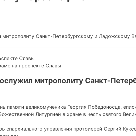
л митрополиту Санкт-Петербургскому и Ладожскому 
раме на проспекте Славы
сослужил митрополиту Санкт-Петер
день памяти великомученика Георгия Победоносца, еп
ожественной Литургией в храме в честь святого Вели
ь епархиального управления протоиерей Сергий Куксе