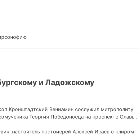
Варсонофию
бургскому и Ладожскому
ископ Кронштадтский Вениамин сослужил митрополиту
комученика Георгия Победоносца на проспекте Славы.
вич, настоятель протоиерей Алексей Исаев с клиром