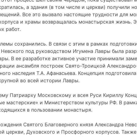
атилась, а здания (в том числе и церкви) получили но
ещений. Все это вызвало настоящие трудности для мо
в корпуса и храмы возвращалась монастырская жизнь. 
х работ.
лемы сохранились. В связи с этим в рамках подготовк
 Невского под руководством Игумена Лавры была разр
ы. В ее разработке активное участие принимали заме
врации ансамбля построек Свято-Троицкой Александро
ного наследия Т.А. Афанасьева. Концепция подготовил
крупной во всей истории Лавры.
ему Патриарху Московскому и всея Руси Кириллу Конц
е мастерские» и Министерством культуры РФ. В рамка
аходящихся в пользовании монастыря.
 рождения Святого Благоверного князя Александра Не
ой церкви, Духовского и Просфорного корпусов. Такж