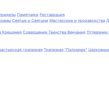
приделы
Памятники
Реставрация
храмы
Святые и Святыни
Мастерские и производства
Д
а Крещения
Совершение Таинства Венчания
Отпевание 
астырская трапезная
Трапезная "Паломник"
Церковные