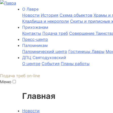
О Лаврe
Новости
История
Cхема объектов
Храмы и 
Кладбища и некрополи
Скиты и приписные 
Прихожанам
Контакты
Подача треб
Совершение Таинств
Пресс-центр
Паломникам
Паломнический центр
Гостиницы Лавры
Мон
ДПЦ Святодуховский
О центре
События
Планы работы
Подача треб on-line
Меню
Главная
Новости