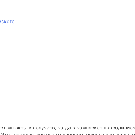
вского
ет множество случаев, когда в комплексе проводилис
Этот процесс шел своим чередом, пока существовал мо