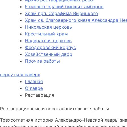
Комплекс зданий бывших амбаров
Храм прп. Серафима Вырицкого
Храм св. благоверного князя Александра Не
Никольская церковь
Крестильный храм
Надвратная церковь
Феодоровский корпус
Хозяйственный двор
Прочие работы
вернуться наверх
Главная
О лавре
Реставрация
Реставрационные и восстановительные работы
Трехсотлетняя история Александро-Невской лавры зна
устройство новых зданий и переоборудование старых. 