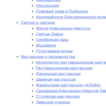
Никольский
Домовый храм в Рыбацком
Архиерейское Благовещенское под
Святые и святыни
Житие Александра Невского
Святые Лавры
Серебряная рака
Мощевики
Почитаемые иконы
Мастерские и производства
Иконописно-реставрационная маст
Реставрационная мастерская
Ювелирная мастерская
Швейная мастерская
Фарфоровая мастерская «АЛЬФА»
Сыроварня Александро-Невской Ла
Столярная мастерская
Лаврская кузница