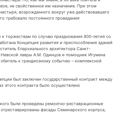
вое, не свойственное им назначение. При этом
настыря, возрожденного вокруг уже действовавшего
Это требовало постоянного проведения
и к торжествам по случаю празднования 800-летия со
аботана Концепция развития и приспособления зданий
ститель Епархиального архитектора Санкт-
-Невской лавры А.М. Одинцов и помощник Игумена
а обитель к грандиозному событию – комплексной
епции был заключен государственный контракт между
х этого контракта было осуществлено
вского были проведены ремонтно-реставрационные
е отреставрированы фасады Семинарского корпуса,