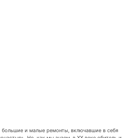
ь большие и малые ремонты, включавшие в себя
настырь. Но, как мы знаем, в XX веке обитель и