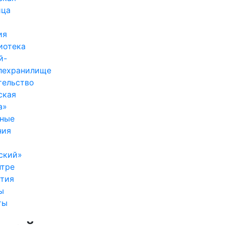
ица
ия
иотека
й-
лехранилище
тельство
ская
а»
ные
ния
ский»
нтре
тия
ы
ты