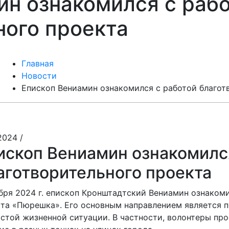
ин ознакомился с раб
ного проекта
Главная
Новости
Епископ Вениамин ознакомился с работой благот
.2024
/
ископ Вениамин ознакомилс
аготворительного проекта
бря 2024 г. епископ Кронштадтский Вениамин ознакоми
та «Пюрешка». Его основным направлением является п
стой жизненной ситуации. В частности, волонтеры про