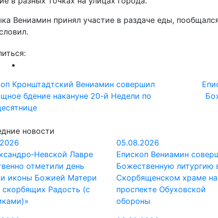
ие в разных точках на улицах города.
ка Вениамин принял участие в раздаче еды, пообщал
словил.
иться:
вигация
коп Кронштадтский Вениамин совершил
Епи
щное бдение накануне 20-й Недели по
Бо
десятнице
писям
едние новости
.2026
05.08.2026
ксандро‑Невской Лавре
Епископ Вениамин совер
венно отметили день
Божественную литургию 
ти иконы Божией Матери
Скорбященском храме на
 скорбящих Радость (с
проспекте Обуховской
иками)»
обороны