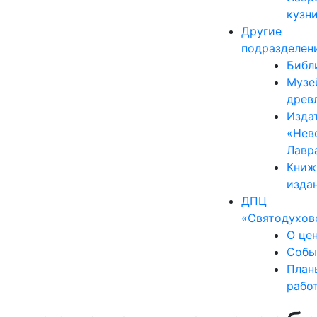
кузн
Другие
подразделен
Библ
Музе
древ
Изда
«Нев
Лавр
Книж
изда
ДПЦ
«Святодухов
О це
Собы
План
рабо