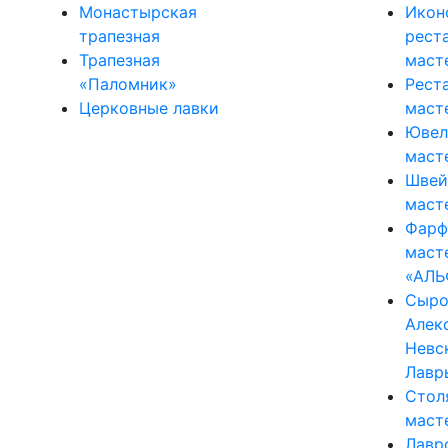
Монастырская
Икон
трапезная
рест
Трапезная
маст
«Паломник»
Рест
Церковные лавки
маст
Ювел
маст
Швей
маст
Фарф
маст
«АЛЬ
Сыро
Алек
Невс
Лавр
Стол
маст
Лавр