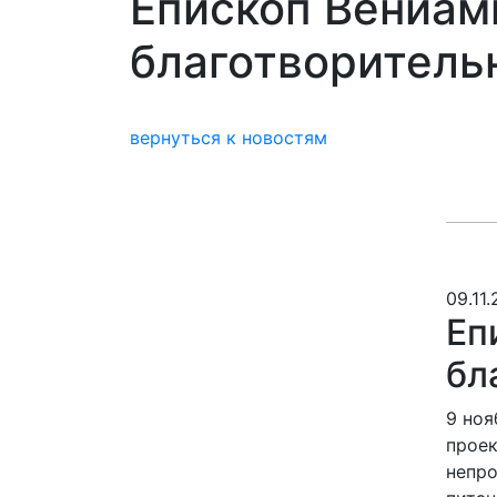
Епископ Вениам
благотворитель
вернуться к новостям
09.11
Еп
бл
9 ноя
проек
непро