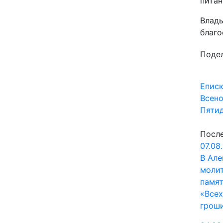
питан
Влады
благо
Подел
На
Епис
Всено
по
Пяти
за
Посл
07.08
В Але
молит
памя
«Всех
грош