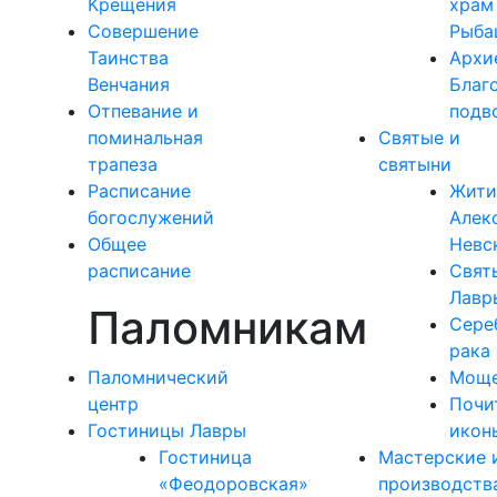
Крещения
храм
Совершение
Рыба
Таинства
Архи
Венчания
Благ
Отпевание и
подв
поминальная
Святые и
трапеза
святыни
Расписание
Жити
богослужений
Алек
Общее
Невс
расписание
Свят
Лавр
Паломникам
Сере
рака
Паломнический
Моще
центр
Почи
Гостиницы Лавры
икон
Гостиница
Мастерские 
«Феодоровская»
производств