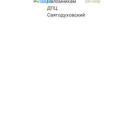
Паломникам
on-line
ДПЦ
Святодуховский