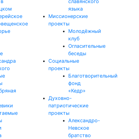
 в
славянского
цком
языка
ерейское
Миссионерские
овещенское
проекты
орье
Молодёжный
клуб
Огласительные
е
беседы
сандра
Социальные
кого
проекты
ые
Благотворительный
ы
фонд
бряная
«Кедр»
Духовно-
вики
патриотические
таемые
проекты
ы
Александро-
и
Невское
а
братство