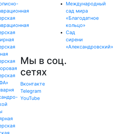
описно-
Международный
аврационная
сад мира
ерская
«Благодатное
аврационная
кольцо»
ерская
Сад
ирная
сирени
ерская
«Александровский»
ная
Мы в соц.
ерская
оровая
сетях
ерская
ФА»
Вконтакте
варня
Telegram
сандро-
YouTube
кой
ы
ярная
ерская
ская