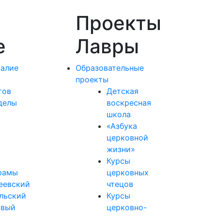
Проекты
е
Лавры
алие
Образовательные
проекты
тов
Детская
делы
воскресная
школа
«Азбука
церковной
жизни»
Курсы
рамы
церковных
еевский
чтецов
льский
Курсы
овый
церковно-