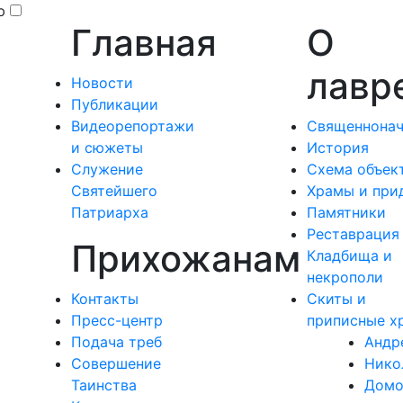
ю
Главная
О
лавр
Новости
Публикации
Видеорепортажи
Священнонач
и сюжеты
История
Служение
Схема объек
Святейшего
Храмы и при
Патриарха
Памятники
Реставрация
Прихожанам
Кладбища и
некрополи
Контакты
Скиты и
Пресс-центр
приписные х
Подача треб
Андр
Совершение
Нико
Таинства
Дом