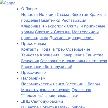
О Лаврe
Новости
История
Cхема объектов
Храмы и
приделы
Памятники
Реставрация
Кладбища и некрополи
Скиты и приписные
храмы
Святые и Святыни
Мастерские и
производства
Другие подразделения
Прихожанам
Контакты
Подача треб
Совершение
Таинства Крещения
Совершение Таинства
Венчания
Отпевание и поминальная трапеза
Расписание богослужений
Пресс-центр
Паломникам
Паломнический центр
Гостиницы Лавры
Монастырская трапезная
Трапезная
"Паломник"
Церковные лавки
ДПЦ Святодуховский
О центре
События
Планы работы