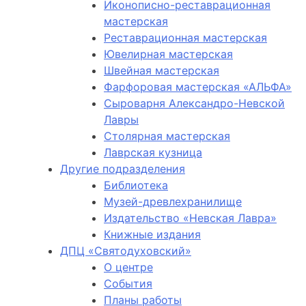
Иконописно-реставрационная
мастерская
Реставрационная мастерская
Ювелирная мастерская
Швейная мастерская
Фарфоровая мастерская «АЛЬФА»
Сыроварня Александро-Невской
Лавры
Столярная мастерская
Лаврская кузница
Другие подразделения
Библиотека
Музей-древлехранилище
Издательство «Невская Лавра»
Книжные издания
ДПЦ «Святодуховский»
О центре
События
Планы работы