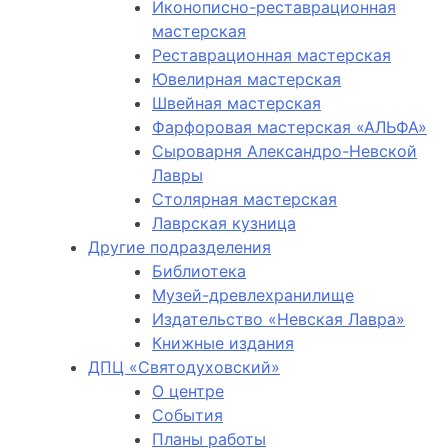
Иконописно-реставрационная
мастерская
Реставрационная мастерская
Ювелирная мастерская
Швейная мастерская
Фарфоровая мастерская «АЛЬФА»
Сыроварня Александро-Невской
Лавры
Столярная мастерская
Лаврская кузница
Другие подразделения
Библиотека
Музей-древлехранилище
Издательство «Невская Лавра»
Книжные издания
ДПЦ «Святодуховский»
О центре
События
Планы работы