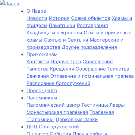
О Лаврe
Новости
История
Cхема объектов
Храмы и
приделы
Памятники
Реставрация
Кладбища и некрополи
Скиты и приписные
храмы
Святые и Святыни
Мастерские и
производства
Другие подразделения
Прихожанам
Контакты
Подача треб
Совершение
Таинства Крещения
Совершение Таинства
Венчания
Отпевание и поминальная трапеза
Расписание богослужений
Пресс-центр
Паломникам
Паломнический центр
Гостиницы Лавры
Монастырская трапезная
Трапезная
"Паломник"
Церковные лавки
ДПЦ Святодуховский
О центре
События
Планы работы