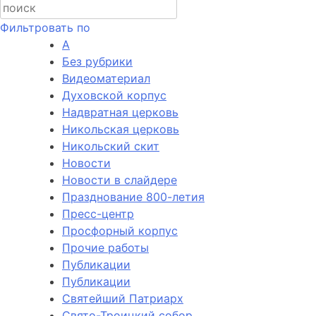
Фильтровать по
А
Без рубрики
Видеоматериал
Духовской корпус
Надвратная церковь
Никольская церковь
Никольский скит
Новости
Новости в слайдере
Празднование 800-летия
Пресс-центр
Просфорный корпус
Прочие работы
Публикации
Публикации
Святейший Патриарх
Свято-Троицкий собор