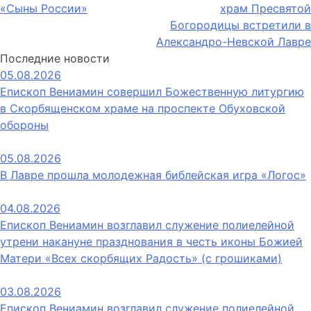
«Сыны России»
храм Пресвятой
по
Богородицы встретили в
записям
Александро-Невской Лавре
Последние новости
05.08.2026
Епископ Вениамин совершил Божественную литургию
в Скорбященском храме на проспекте Обуховской
обороны
05.08.2026
В Лавре прошла молодежная библейская игра «Логос»
04.08.2026
Епископ Вениамин возглавил служение полиелейной
утрени накануне празднования в честь иконы Божией
Матери «Всех скорбящих Радость» (с грошиками)
03.08.2026
Епископ Вениамин возглавил служение полиелейной