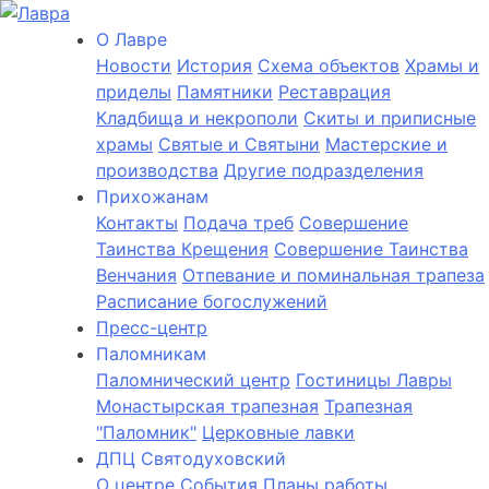
О Лаврe
Новости
История
Cхема объектов
Храмы и
приделы
Памятники
Реставрация
Кладбища и некрополи
Скиты и приписные
храмы
Святые и Святыни
Мастерские и
производства
Другие подразделения
Прихожанам
Контакты
Подача треб
Совершение
Таинства Крещения
Совершение Таинства
Венчания
Отпевание и поминальная трапеза
Расписание богослужений
Пресс-центр
Паломникам
Паломнический центр
Гостиницы Лавры
Монастырская трапезная
Трапезная
"Паломник"
Церковные лавки
ДПЦ Святодуховский
О центре
События
Планы работы