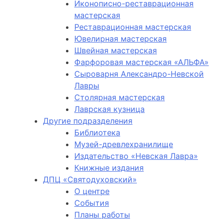
Иконописно-реставрационная
мастерская
Реставрационная мастерская
Ювелирная мастерская
Швейная мастерская
Фарфоровая мастерская «АЛЬФА»
Сыроварня Александро-Невской
Лавры
Столярная мастерская
Лаврская кузница
Другие подразделения
Библиотека
Музей-древлехранилище
Издательство «Невская Лавра»
Книжные издания
ДПЦ «Святодуховский»
О центре
События
Планы работы