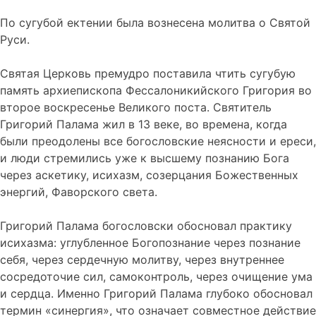
По сугубой ектении была вознесена молитва о Святой
Руси.
Святая Церковь премудро поставила чтить сугубую
память архиепископа Фессалоникийского Григория во
второе воскресенье Великого поста. Святитель
Григорий Палама жил в 13 веке, во времена, когда
были преодолены все богословские неясности и ереси,
и люди стремились уже к высшему познанию Бога
через аскетику, исихазм, созерцания Божественных
энергий, Фаворского света.
Григорий Палама богословски обосновал практику
исихазма: углубленное Богопознание через познание
себя, через сердечную молитву, через внутреннее
сосредоточие сил, самоконтроль, через очищение ума
и сердца. Именно Григорий Палама глубоко обосновал
термин «синергия», что означает совместное действие