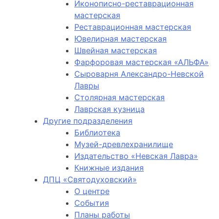
Иконописно-реставрационная
мастерская
Реставрационная мастерская
Ювелирная мастерская
Швейная мастерская
Фарфоровая мастерская «АЛЬФА»
Сыроварня Александро-Невской
Лавры
Столярная мастерская
Лаврская кузница
Другие подразделения
Библиотека
Музей-древлехранилище
Издательство «Невская Лавра»
Книжные издания
ДПЦ «Святодуховский»
О центре
События
Планы работы