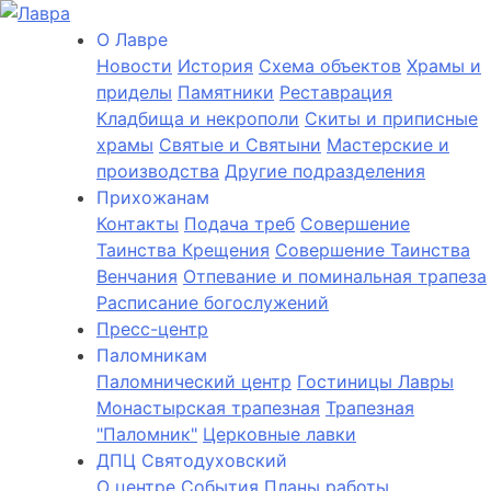
О Лаврe
Новости
История
Cхема объектов
Храмы и
приделы
Памятники
Реставрация
Кладбища и некрополи
Скиты и приписные
храмы
Святые и Святыни
Мастерские и
производства
Другие подразделения
Прихожанам
Контакты
Подача треб
Совершение
Таинства Крещения
Совершение Таинства
Венчания
Отпевание и поминальная трапеза
Расписание богослужений
Пресс-центр
Паломникам
Паломнический центр
Гостиницы Лавры
Монастырская трапезная
Трапезная
"Паломник"
Церковные лавки
ДПЦ Святодуховский
О центре
События
Планы работы