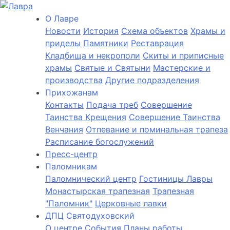
О Лаврe
Новости
История
Cхема объектов
Храмы и
приделы
Памятники
Реставрация
Кладбища и некрополи
Скиты и приписные
храмы
Святые и Святыни
Мастерские и
производства
Другие подразделения
Прихожанам
Контакты
Подача треб
Совершение
Таинства Крещения
Совершение Таинства
Венчания
Отпевание и поминальная трапеза
Расписание богослужений
Пресс-центр
Паломникам
Паломнический центр
Гостиницы Лавры
Монастырская трапезная
Трапезная
"Паломник"
Церковные лавки
ДПЦ Святодуховский
О центре
События
Планы работы