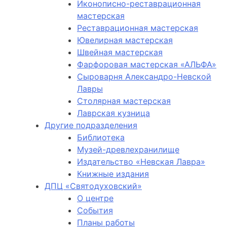
Иконописно-реставрационная
мастерская
Реставрационная мастерская
Ювелирная мастерская
Швейная мастерская
Фарфоровая мастерская «АЛЬФА»
Сыроварня Александро-Невской
Лавры
Столярная мастерская
Лаврская кузница
Другие подразделения
Библиотека
Музей-древлехранилище
Издательство «Невская Лавра»
Книжные издания
ДПЦ «Святодуховский»
О центре
События
Планы работы