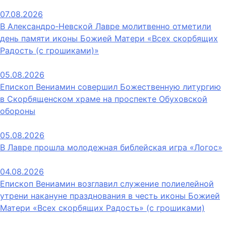
07.08.2026
В Александро‑Невской Лавре молитвенно отметили
день памяти иконы Божией Матери «Всех скорбящих
Радость (с грошиками)»
05.08.2026
Епископ Вениамин совершил Божественную литургию
в Скорбященском храме на проспекте Обуховской
обороны
05.08.2026
В Лавре прошла молодежная библейская игра «Логос»
04.08.2026
Епископ Вениамин возглавил служение полиелейной
утрени накануне празднования в честь иконы Божией
Матери «Всех скорбящих Радость» (с грошиками)