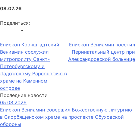
08.07.26
Поделиться:
Навигация
Епископ Кронштадтский
Епископ Вениамин посетил
Вениамин сослужил
Перинатальный центр при
по
митрополиту Санкт-
Александровской больнице
записям
Петербургскому и
Ладожскому Варсонофию в
храме на Каменном
острове
Последние новости
05.08.2026
Епископ Вениамин совершил Божественную литургию
в Скорбященском храме на проспекте Обуховской
обороны