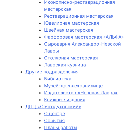
Иконописно-реставрационная
мастерская
Реставрационная мастерская
Ювелирная мастерская
Швейная мастерская
Фарфоровая мастерская «АЛЬФА»
Сыроварня Александро-Невской
Лавры
Столярная мастерская
Лаврская кузница
Другие подразделения
Библиотека
Музей-древлехранилище
Издательство «Невская Лавра»
Книжные издания
ДПЦ «Святодуховский»
О центре
События
Планы работы