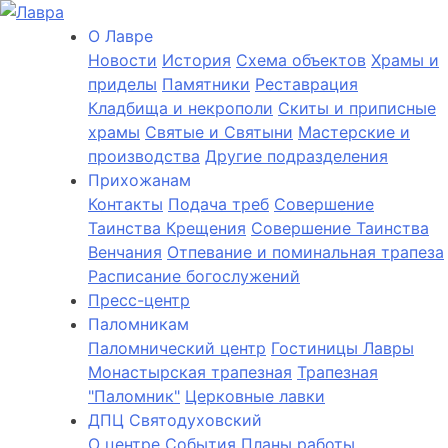
О Лаврe
Новости
История
Cхема объектов
Храмы и
приделы
Памятники
Реставрация
Кладбища и некрополи
Скиты и приписные
храмы
Святые и Святыни
Мастерские и
производства
Другие подразделения
Прихожанам
Контакты
Подача треб
Совершение
Таинства Крещения
Совершение Таинства
Венчания
Отпевание и поминальная трапеза
Расписание богослужений
Пресс-центр
Паломникам
Паломнический центр
Гостиницы Лавры
Монастырская трапезная
Трапезная
"Паломник"
Церковные лавки
ДПЦ Святодуховский
О центре
События
Планы работы