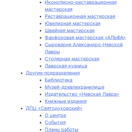
Иконописно-реставрационная
мастерская
Реставрационная мастерская
Ювелирная мастерская
Швейная мастерская
Фарфоровая мастерская «АЛЬФА»
Сыроварня Александро-Невской
Лавры
Столярная мастерская
Лаврская кузница
Другие подразделения
Библиотека
Музей-древлехранилище
Издательство «Невская Лавра»
Книжные издания
ДПЦ «Святодуховский»
О центре
События
Планы работы