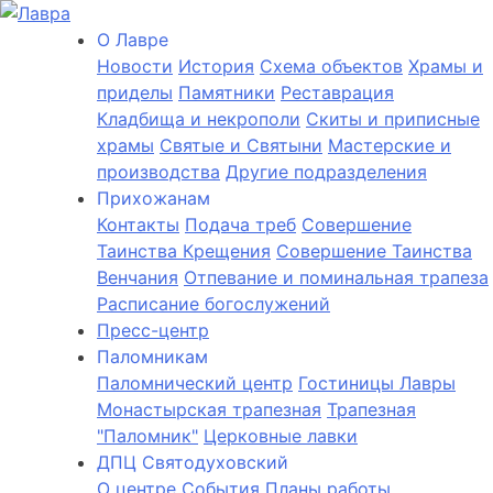
О Лаврe
Новости
История
Cхема объектов
Храмы и
приделы
Памятники
Реставрация
Кладбища и некрополи
Скиты и приписные
храмы
Святые и Святыни
Мастерские и
производства
Другие подразделения
Прихожанам
Контакты
Подача треб
Совершение
Таинства Крещения
Совершение Таинства
Венчания
Отпевание и поминальная трапеза
Расписание богослужений
Пресс-центр
Паломникам
Паломнический центр
Гостиницы Лавры
Монастырская трапезная
Трапезная
"Паломник"
Церковные лавки
ДПЦ Святодуховский
О центре
События
Планы работы