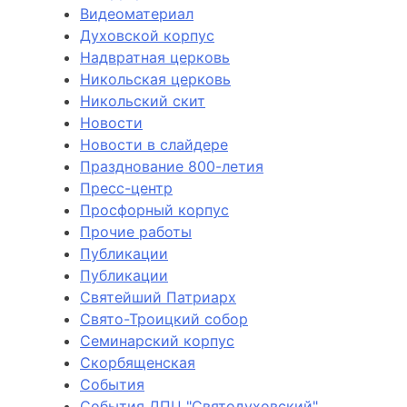
Видеоматериал
Духовской корпус
Надвратная церковь
Никольская церковь
Никольский скит
Новости
Новости в слайдере
Празднование 800-летия
Пресс-центр
Просфорный корпус
Прочие работы
Публикации
Публикации
Святейший Патриарх
Свято-Троицкий собор
Семинарский корпус
Скорбященская
События
События ДПЦ "Святодуховский"