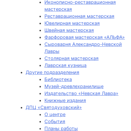
Иконописно-реставрационная
мастерская
Реставрационная мастерская
Ювелирная мастерская
Швейная мастерская
Фарфоровая мастерская «АЛЬФА»
Сыроварня Александро-Невской
Лавры
Столярная мастерская
Лаврская кузница
Другие подразделения
Библиотека
Музей-древлехранилище
Издательство «Невская Лавра»
Книжные издания
ДПЦ «Святодуховский»
О центре
События
Планы работы