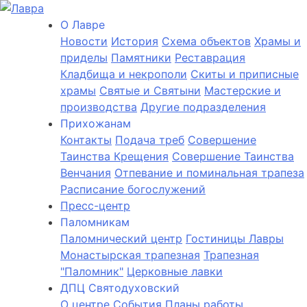
О Лаврe
Новости
История
Cхема объектов
Храмы и
приделы
Памятники
Реставрация
Кладбища и некрополи
Скиты и приписные
храмы
Святые и Святыни
Мастерские и
производства
Другие подразделения
Прихожанам
Контакты
Подача треб
Совершение
Таинства Крещения
Совершение Таинства
Венчания
Отпевание и поминальная трапеза
Расписание богослужений
Пресс-центр
Паломникам
Паломнический центр
Гостиницы Лавры
Монастырская трапезная
Трапезная
"Паломник"
Церковные лавки
ДПЦ Святодуховский
О центре
События
Планы работы