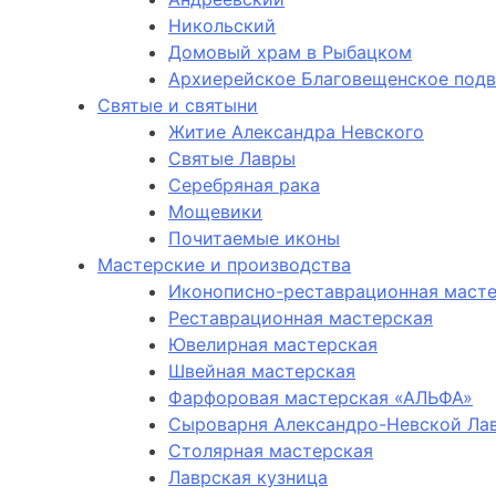
Никольский
Домовый храм в Рыбацком
Архиерейское Благовещенское под
Святые и святыни
Житие Александра Невского
Святые Лавры
Серебряная рака
Мощевики
Почитаемые иконы
Мастерские и производства
Иконописно-реставрационная маст
Реставрационная мастерская
Ювелирная мастерская
Швейная мастерская
Фарфоровая мастерская «АЛЬФА»
Сыроварня Александро-Невской Ла
Столярная мастерская
Лаврская кузница