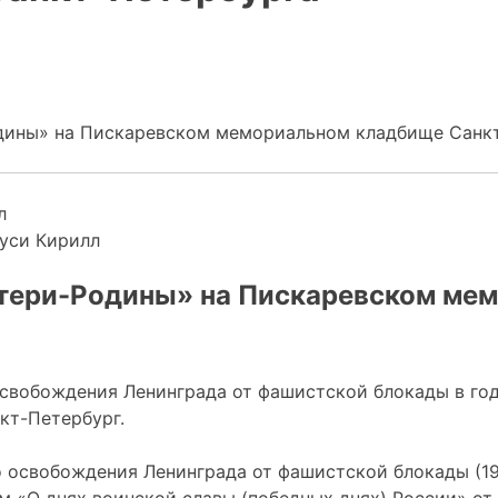
дины» на Пискаревском мемориальном кладбище Санк
уси Кирилл
атери-Родины» на Пискаревском ме
 освобождения Ленинграда от фашистской блокады в г
кт-Петербург.
о освобождения Ленинграда от фашистской блокады (19