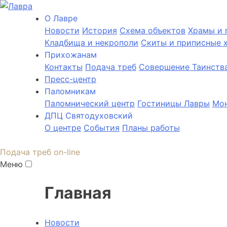
О Лаврe
Новости
История
Cхема объектов
Храмы и 
Кладбища и некрополи
Скиты и приписные 
Прихожанам
Контакты
Подача треб
Совершение Таинств
Пресс-центр
Паломникам
Паломнический центр
Гостиницы Лавры
Мон
ДПЦ Святодуховский
О центре
События
Планы работы
Подача треб on-line
Меню
Главная
Новости