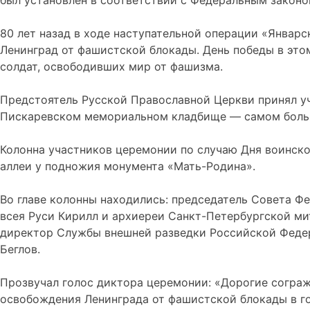
был установлен в соответствии с Федеральным законом
80 лет назад в ходе наступательной операции «Январ
Ленинград от фашистской блокады. День победы в этом
солдат, освободивших мир от фашизма.
Предстоятель Русской Православной Церкви принял у
Пискаревском мемориальном кладбище — самом больш
Колонна участников церемонии по случаю Дня воинско
аллеи у подножия монумента «Мать-Родина».
Во главе колонны находились: председатель Совета 
всея Руси Кирилл и архиереи Санкт-Петербургской ми
директор Службы внешней разведки Российской Федера
Беглов.
Прозвучал голос диктора церемонии: «Дорогие сограж
освобождения Ленинграда от фашистской блокады в го