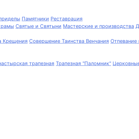
приделы
Памятники
Реставрация
храмы
Святые и Святыни
Мастерские и производства
Д
а Крещения
Совершение Таинства Венчания
Отпевание 
астырская трапезная
Трапезная "Паломник"
Церковные