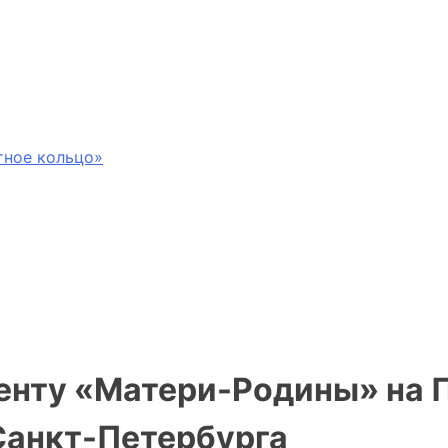
тное кольцо»
енту «Матери-Родины» на 
анкт-Петербурга