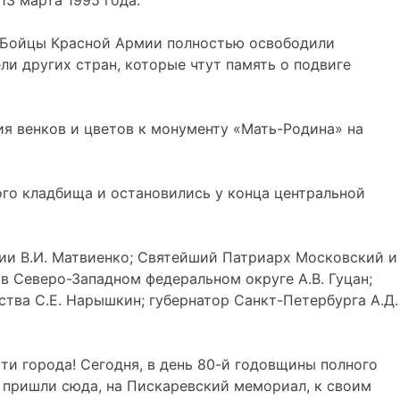
13 марта 1995 года.
а. Бойцы Красной Армии полностью освободили
и других стран, которые чтут память о подвиге
я венков и цветов к монументу «Мать-Родина» на
ого кладбища и остановились у конца центральной
ии В.И. Матвиенко; Святейший Патриарх Московский и
в Северо-Западном федеральном округе А.В. Гуцан;
ва С.Е. Нарышкин; губернатор Санкт-Петербурга А.Д.
и города! Сегодня, в день 80-й годовщины полного
 пришли сюда, на Пискаревский мемориал, к своим