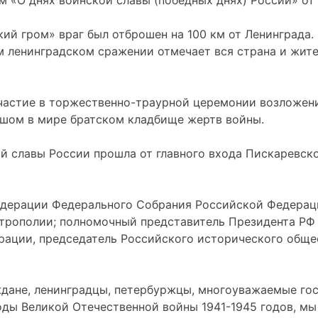
 «О днях воинской славы (победных днях) России» от 
ский гром» враг был отброшен на 100 км от Ленинград
 ленинградском сражении отмечает вся страна и жител
частие в торжественно-траурной церемонии возложени
ом в мире братском кладбище жертв войны.
й славы России прошла от главного входа Пискаревск
Федерации Федерального Собрания Российской Федерац
трополии; полномочный представитель Президента РФ 
ции, председатель Российского исторического общест
дане, ленинградцы, петербуржцы, многоуважаемые гост
ды Великой Отечественной войны 1941-1945 годов, мы