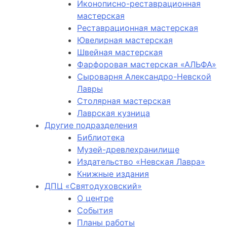
Иконописно-реставрационная
мастерская
Реставрационная мастерская
Ювелирная мастерская
Швейная мастерская
Фарфоровая мастерская «АЛЬФА»
Сыроварня Александро-Невской
Лавры
Столярная мастерская
Лаврская кузница
Другие подразделения
Библиотека
Музей-древлехранилище
Издательство «Невская Лавра»
Книжные издания
ДПЦ «Святодуховский»
О центре
События
Планы работы