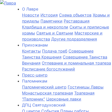
О Лаврe
Новости
История
Cхема объектов
Храмы и
приделы
Памятники
Реставрация
Кладбища и некрополи
Скиты и приписные
храмы
Святые и Святыни
Мастерские и
производства
Другие подразделения
Прихожанам
Контакты
Подача треб
Совершение
Таинства Крещения
Совершение Таинства
Венчания
Отпевание и поминальная трапеза
Расписание богослужений
Пресс-центр
Паломникам
Паломнический центр
Гостиницы Лавры
Монастырская трапезная
Трапезная
"Паломник"
Церковные лавки
ДПЦ Святодуховский
О центре
События
Планы работы