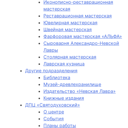
Иконописно-реставрационная
мастерская
Реставрационная мастерская
Ювелирная мастерская
Швейная мастерская
Фарфоровая мастерская «АЛЬФА»
Сыроварня Александро-Невской
Лавры
Столярная мастерская
Лаврская кузница
Другие подразделения
Библиотека
Музей-древлехранилище
Издательство «Невская Лавра»
Книжные издания
ДПЦ «Святодуховский»
О центре
События
Планы работы