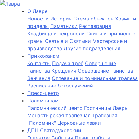
О Лаврe
Новости
История
Cхема объектов
Храмы и
приделы
Памятники
Реставрация
Кладбища и некрополи
Скиты и приписные
храмы
Святые и Святыни
Мастерские и
производства
Другие подразделения
Прихожанам
Контакты
Подача треб
Совершение
Таинства Крещения
Совершение Таинства
Венчания
Отпевание и поминальная трапеза
Расписание богослужений
Пресс-центр
Паломникам
Паломнический центр
Гостиницы Лавры
Монастырская трапезная
Трапезная
"Паломник"
Церковные лавки
ДПЦ Святодуховский
О центре
События
Планы работы