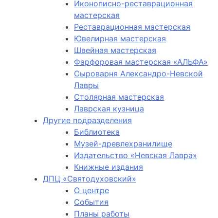
Иконописно-реставрационная
мастерская
Реставрационная мастерская
Ювелирная мастерская
Швейная мастерская
Фарфоровая мастерская «АЛЬФА»
Сыроварня Александро-Невской
Лавры
Столярная мастерская
Лаврская кузница
Другие подразделения
Библиотека
Музей-древлехранилище
Издательство «Невская Лавра»
Книжные издания
ДПЦ «Святодуховский»
О центре
События
Планы работы